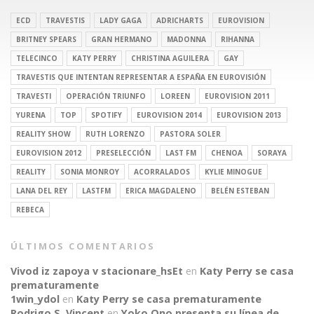
ECD
TRAVESTIS
LADY GAGA
ADRICHARTS
EUROVISION
BRITNEY SPEARS
GRAN HERMANO
MADONNA
RIHANNA
TELECINCO
KATY PERRY
CHRISTINA AGUILERA
GAY
TRAVESTIS QUE INTENTAN REPRESENTAR A ESPAÑA EN EUROVISIÓN
TRAVESTI
OPERACIÓN TRIUNFO
LOREEN
EUROVISION 2011
YURENA
TOP
SPOTIFY
EUROVISION 2014
EUROVISION 2013
REALITY SHOW
RUTH LORENZO
PASTORA SOLER
EUROVISION 2012
PRESELECCIÓN
LAST FM
CHENOA
SORAYA
REALITY
SONIA MONROY
ACORRALADOS
KYLIE MINOGUE
LANA DEL REY
LASTFM
ERICA MAGDALENO
BELÉN ESTEBAN
REBECA
ÚLTIMOS COMENTARIOS
Vivod iz zapoya v stacionare_hsEt
en
Katy Perry se casa
prematuramente
1win_ydol
en
Katy Perry se casa prematuramente
Rodrigo S. Vincent
en
Yoko Ono presenta su línea de