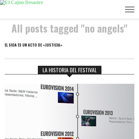
All posts tagged "no angels"
MÚSICA
TELEVISIÓN
POLÍTICA
ACTUALIDAD
EUROVISIÓN
EL SIDA ES UN ACTO DE «JUSTICIA»
LA HISTORIA DEL FESTIVAL