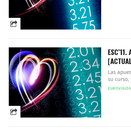
ESC’11.
[ACTUA
Las apues
su curso,
EUROVISIÓ