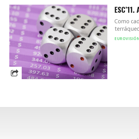
ESC’11.
Como cada
terráqueo
EUROVISIÓ