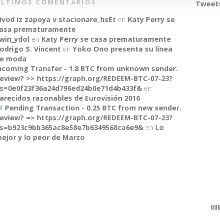
ÚLTIMOS COMENTARIOS
Tweets
ivod iz zapoya v stacionare_hsEt
en
Katy Perry se
asa prematuramente
win_ydol
en
Katy Perry se casa prematuramente
odrigo S. Vincent
en
Yoko Ono presenta su línea
e moda
ncoming Transfer - 1.8 BTC from unknown sender.
eview? >> https://graph.org/REDEEM-BTC-07-23?
s=0e0f23f36a24d796ed24b0e71d4b433f&
en
arecidos razonables de Eurovisión 2016
Pending Transaction - 0.25 BTC from new sender.
eview? => https://graph.org/REDEEM-BTC-07-23?
s=b923c9bb365ac8e58e7b6349568ca6e9&
en
Lo
ejor y lo peor de Marzo
QUI