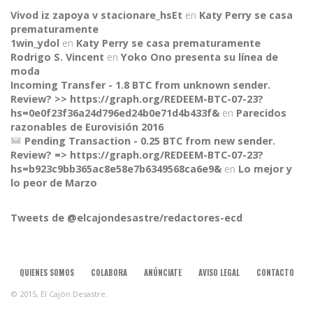
Vivod iz zapoya v stacionare_hsEt
en
Katy Perry se casa
prematuramente
1win_ydol
en
Katy Perry se casa prematuramente
Rodrigo S. Vincent
en
Yoko Ono presenta su línea de
moda
Incoming Transfer - 1.8 BTC from unknown sender.
Review? >> https://graph.org/REDEEM-BTC-07-23?
hs=0e0f23f36a24d796ed24b0e71d4b433f&
en
Parecidos
razonables de Eurovisión 2016
Pending Transaction - 0.25 BTC from new sender.
Review? => https://graph.org/REDEEM-BTC-07-23?
hs=b923c9bb365ac8e58e7b6349568ca6e9&
en
Lo mejor y
CONNECT
lo peor de Marzo
Tweets de @elcajondesastre/redactores-ecd
QUIENES SOMOS
COLABORA
ANÚNCIATE
AVISO LEGAL
CONTACTO
© 2015, El Cajón Desastre.