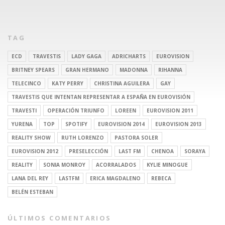
TAG
ECD
TRAVESTIS
LADY GAGA
ADRICHARTS
EUROVISION
BRITNEY SPEARS
GRAN HERMANO
MADONNA
RIHANNA
TELECINCO
KATY PERRY
CHRISTINA AGUILERA
GAY
TRAVESTIS QUE INTENTAN REPRESENTAR A ESPAÑA EN EUROVISIÓN
TRAVESTI
OPERACIÓN TRIUNFO
LOREEN
EUROVISION 2011
YURENA
TOP
SPOTIFY
EUROVISION 2014
EUROVISION 2013
REALITY SHOW
RUTH LORENZO
PASTORA SOLER
EUROVISION 2012
PRESELECCIÓN
LAST FM
CHENOA
SORAYA
REALITY
SONIA MONROY
ACORRALADOS
KYLIE MINOGUE
LANA DEL REY
LASTFM
ERICA MAGDALENO
REBECA
BELÉN ESTEBAN
ÚLTIMOS COMENTARIOS