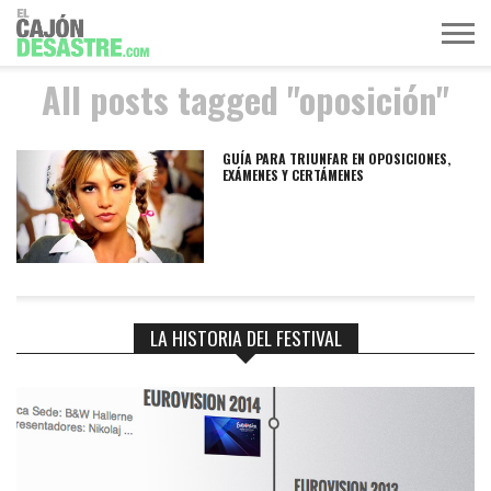
All posts tagged "oposición"
MÚSICA
TELEVISIÓN
POLÍTICA
ACTUALIDAD
EUROVISIÓN
GUÍA PARA TRIUNFAR EN OPOSICIONES,
EXÁMENES Y CERTÁMENES
LA HISTORIA DEL FESTIVAL