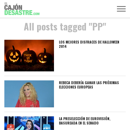
All posts tagged "PP"
MÚSICA
TELEVISIÓN
POLÍTICA
ACTUALIDAD
EUROVISIÓN
LOS MEJORES DISFRACES DE HALLOWEEN
2014
REBECA DEBERÍA GANAR LAS PRÓXIMAS
ELECCIONES EUROPEAS
LA PRESELECCIÓN DE EUROVISIÓN,
BASUREADA EN EL SENADO