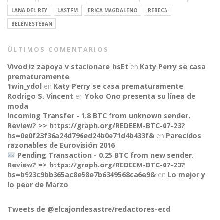
LANA DEL REY
LASTFM
ERICA MAGDALENO
REBECA
BELÉN ESTEBAN
ÚLTIMOS COMENTARIOS
Vivod iz zapoya v stacionare_hsEt
en
Katy Perry se casa
prematuramente
1win_ydol
en
Katy Perry se casa prematuramente
Rodrigo S. Vincent
en
Yoko Ono presenta su línea de
moda
Incoming Transfer - 1.8 BTC from unknown sender.
Review? >> https://graph.org/REDEEM-BTC-07-23?
hs=0e0f23f36a24d796ed24b0e71d4b433f&
en
Parecidos
razonables de Eurovisión 2016
Pending Transaction - 0.25 BTC from new sender.
Review? => https://graph.org/REDEEM-BTC-07-23?
CONNECT
hs=b923c9bb365ac8e58e7b6349568ca6e9&
en
Lo mejor y
lo peor de Marzo
Tweets de @elcajondesastre/redactores-ecd