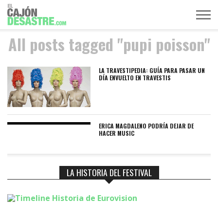
All posts tagged "pupi poisson"
MÚSICA
TELEVISIÓN
POLÍTICA
ACTUALIDAD
EUROVISIÓN
LA TRAVESTIPEDIA: GUÍA PARA PASAR UN
DÍA ENVUELTO EN TRAVESTIS
ERICA MAGDALENO PODRÍA DEJAR DE
HACER MUSIC
LA HISTORIA DEL FESTIVAL