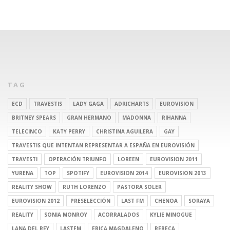
TAG
ECD
TRAVESTIS
LADY GAGA
ADRICHARTS
EUROVISION
BRITNEY SPEARS
GRAN HERMANO
MADONNA
RIHANNA
TELECINCO
KATY PERRY
CHRISTINA AGUILERA
GAY
TRAVESTIS QUE INTENTAN REPRESENTAR A ESPAÑA EN EUROVISIÓN
TRAVESTI
OPERACIÓN TRIUNFO
LOREEN
EUROVISION 2011
YURENA
TOP
SPOTIFY
EUROVISION 2014
EUROVISION 2013
REALITY SHOW
RUTH LORENZO
PASTORA SOLER
EUROVISION 2012
PRESELECCIÓN
LAST FM
CHENOA
SORAYA
REALITY
SONIA MONROY
ACORRALADOS
KYLIE MINOGUE
LANA DEL REY
LASTFM
ERICA MAGDALENO
REBECA