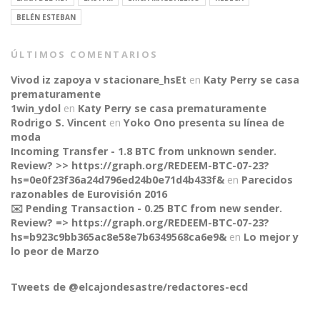
BELÉN ESTEBAN
ÚLTIMOS COMENTARIOS
Vivod iz zapoya v stacionare_hsEt
en
Katy Perry se casa
prematuramente
1win_ydol
en
Katy Perry se casa prematuramente
Rodrigo S. Vincent
en
Yoko Ono presenta su línea de
moda
Incoming Transfer - 1.8 BTC from unknown sender.
Review? >> https://graph.org/REDEEM-BTC-07-23?
hs=0e0f23f36a24d796ed24b0e71d4b433f&
en
Parecidos
razonables de Eurovisión 2016
✉️ Pending Transaction - 0.25 BTC from new sender.
Review? => https://graph.org/REDEEM-BTC-07-23?
CONNECT
hs=b923c9bb365ac8e58e7b6349568ca6e9&
en
Lo mejor y
lo peor de Marzo
Tweets de @elcajondesastre/redactores-ecd