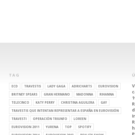
TAG
V
ECD
TRAVESTIS
LADY GAGA
ADRICHARTS
EUROVISION
c
BRITNEY SPEARS
GRAN HERMANO
MADONNA
RIHANNA
1
TELECINCO
KATY PERRY
CHRISTINA AGUILERA
GAY
R
d
TRAVESTIS QUE INTENTAN REPRESENTAR A ESPAÑA EN EUROVISIÓN
I
TRAVESTI
OPERACIÓN TRIUNFO
LOREEN
R
EUROVISION 2011
YURENA
TOP
SPOTIFY
h
P