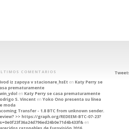
ÚLTIMOS COMENTARIOS
Tweets
ivod iz zapoya v stacionare_hsEt
en
Katy Perry se
asa prematuramente
win_ydol
en
Katy Perry se casa prematuramente
odrigo S. Vincent
en
Yoko Ono presenta su línea
e moda
ncoming Transfer - 1.8 BTC from unknown sender.
eview? >> https://graph.org/REDEEM-BTC-07-23?
s=0e0f23f36a24d796ed24b0e71d4b433f&
en
arecidos razonables de Eurovisión 2016