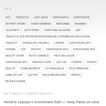
TAG
ECD
TRAVESTIS
LADY GAGA
ADRICHARTS
EUROVISION
BRITNEY SPEARS
GRAN HERMANO
MADONNA
RIHANNA
TELECINCO
KATY PERRY
CHRISTINA AGUILERA
GAY
TRAVESTIS QUE INTENTAN REPRESENTAR A ESPAÑA EN EUROVISIÓN
TRAVESTI
OPERACIÓN TRIUNFO
LOREEN
EUROVISION 2011
YURENA
TOP
SPOTIFY
EUROVISION 2014
EUROVISION 2013
REALITY SHOW
RUTH LORENZO
PASTORA SOLER
EUROVISION 2012
PRESELECCIÓN
LAST FM
CHENOA
SORAYA
REALITY
SONIA MONROY
ACORRALADOS
KYLIE MINOGUE
LANA DEL REY
LASTFM
ERICA MAGDALENO
REBECA
BELÉN ESTEBAN
ÚLTIMOS COMENTARIOS
Vivod iz zapoya v stacionare_hsEt
en
Katy Perry se casa