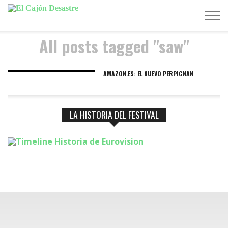
All posts tagged "saw"
MÚSICA
TELEVISIÓN
POLÍTICA
ACTUALIDAD
EUROVISIÓN
AMAZON.ES: EL NUEVO PERPIGNAN
LA HISTORIA DEL FESTIVAL