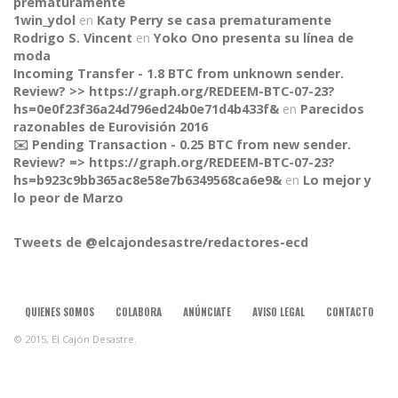
prematuramente
1win_ydol
en
Katy Perry se casa prematuramente
Rodrigo S. Vincent
en
Yoko Ono presenta su línea de
moda
Incoming Transfer - 1.8 BTC from unknown sender.
Review? >> https://graph.org/REDEEM-BTC-07-23?
hs=0e0f23f36a24d796ed24b0e71d4b433f&
en
Parecidos
razonables de Eurovisión 2016
✉️ Pending Transaction - 0.25 BTC from new sender.
Review? => https://graph.org/REDEEM-BTC-07-23?
CONNECT
hs=b923c9bb365ac8e58e7b6349568ca6e9&
en
Lo mejor y
lo peor de Marzo
Tweets de @elcajondesastre/redactores-ecd
QUIENES SOMOS
COLABORA
ANÚNCIATE
AVISO LEGAL
CONTACTO
© 2015, El Cajón Desastre.