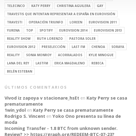
TELECINCO
KATY PERRY
CHRISTINA AGUILERA
GAY
TRAVESTIS QUE INTENTAN REPRESENTAR A ESPAÑA EN EUROVISIÓN
TRAVESTI
OPERACIÓN TRIUNFO
LOREEN
EUROVISION 2011
YURENA
TOP
SPOTIFY
EUROVISION 2014
EUROVISION 2013
REALITY SHOW
RUTH LORENZO
PASTORA SOLER
EUROVISION 2012
PRESELECCIÓN
LAST FM
CHENOA
SORAYA
REALITY
SONIA MONROY
ACORRALADOS
KYLIE MINOGUE
LANA DEL REY
LASTFM
ERICA MAGDALENO
REBECA
BELÉN ESTEBAN
ÚLTIMOS COMENTARIOS
Vivod iz zapoya v stacionare_hsEt
en
Katy Perry se casa
prematuramente
1win_ydol
en
Katy Perry se casa prematuramente
Rodrigo S. Vincent
en
Yoko Ono presenta su línea de
moda
Incoming Transfer - 1.8 BTC from unknown sender.
Review? >> https://graph.org/REDEEM-BTC-07-23?