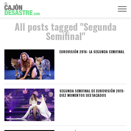
All posts tagged "Segunda
MÚSICA
TELEVISIÓN
POLÍTICA
ACTUALIDAD
EUROVISIÓN
Semifinal"
EUROVISIÓN 2016: LA SEGUNDA SEMIFINAL
SEGUNDA SEMIFINAL DE EUROVISIÓN 2015:
DIEZ MOMENTOS DESTACADOS