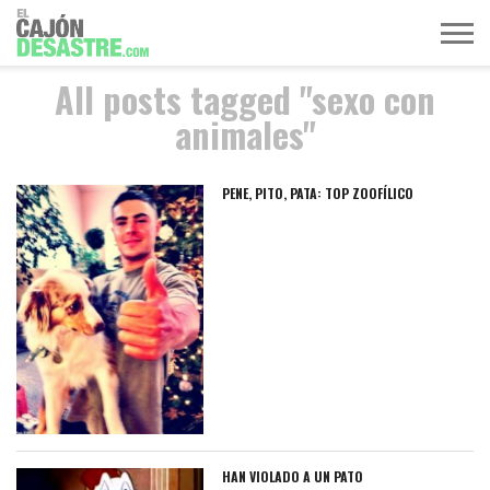
All posts tagged "sexo con
MÚSICA
TELEVISIÓN
POLÍTICA
ACTUALIDAD
EUROVISIÓN
animales"
PENE, PITO, PATA: TOP ZOOFÍLICO
HAN VIOLADO A UN PATO