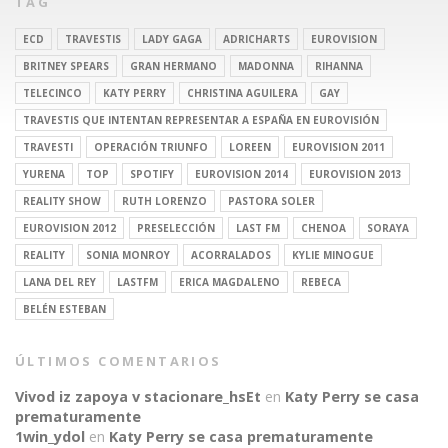
TAG
ECD
TRAVESTIS
LADY GAGA
ADRICHARTS
EUROVISION
BRITNEY SPEARS
GRAN HERMANO
MADONNA
RIHANNA
TELECINCO
KATY PERRY
CHRISTINA AGUILERA
GAY
TRAVESTIS QUE INTENTAN REPRESENTAR A ESPAÑA EN EUROVISIÓN
TRAVESTI
OPERACIÓN TRIUNFO
LOREEN
EUROVISION 2011
YURENA
TOP
SPOTIFY
EUROVISION 2014
EUROVISION 2013
REALITY SHOW
RUTH LORENZO
PASTORA SOLER
EUROVISION 2012
PRESELECCIÓN
LAST FM
CHENOA
SORAYA
REALITY
SONIA MONROY
ACORRALADOS
KYLIE MINOGUE
LANA DEL REY
LASTFM
ERICA MAGDALENO
REBECA
BELÉN ESTEBAN
ÚLTIMOS COMENTARIOS
Vivod iz zapoya v stacionare_hsEt
en
Katy Perry se casa
prematuramente
1win_ydol
en
Katy Perry se casa prematuramente