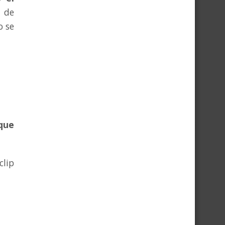
 de
o se
que
clip