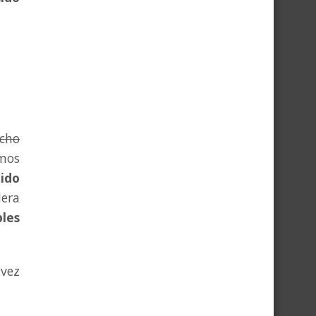
ucho
mos
tido
dera
ples
 vez