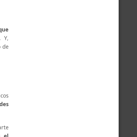
que
. Y,
p de
cos
des
arte
 el