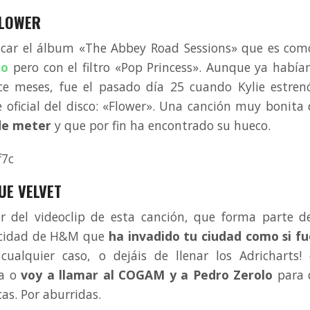
FLOWER
sacar el álbum «The Abbey Road Sessions» que es com
jo
pero con el filtro «Pop Princess». Aunque ya habí
e meses, fue el pasado día 25 cuando Kylie estren
e oficial del disco: «Flower». Una canción muy bonita
nde meter
y que por fin ha encontrado su hueco.
f7c
UE VELVET
or del videoclip de esta canción, que forma parte d
cidad de H&M que
ha invadido tu ciudad como si f
cualquier caso, o dejáis de llenar los Adricharts!
sa o
voy a llamar al COGAM y a Pedro Zerolo
para 
cas. Por aburridas.