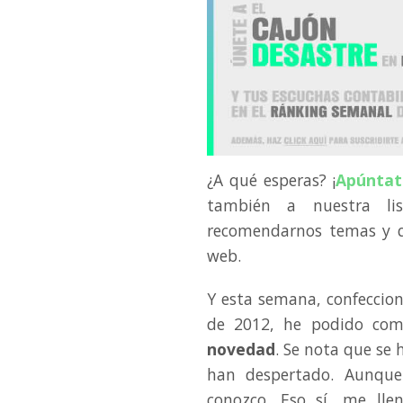
¿A qué esperas? ¡
Apúntat
también a nuestra li
recomendarnos temas y
web.
Y esta semana, confeccio
de 2012, he podido co
novedad
. Se nota que se 
han despertado. Aunque
conozco. Eso sí, me lle