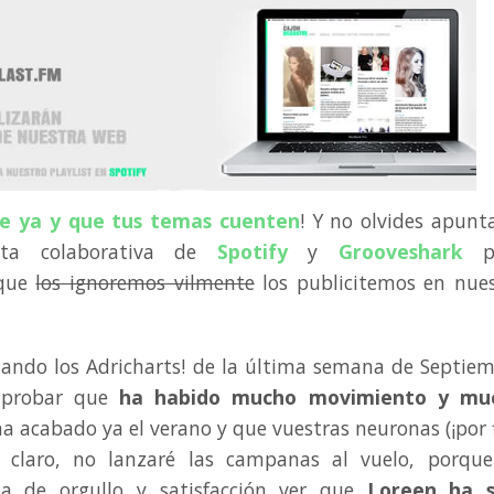
e ya y que tus temas cuenten
! Y no olvides apunt
sta colaborativa de
Spotify
y
Grooveshark
pa
 que
los ignoremos vilmente
los publicitemos en nue
nando los Adricharts! de la última semana de Septie
mprobar que
ha habido mucho movimiento y mu
ha acabado ya el verano y que vuestras neuronas (¡por f
 claro, no lanzaré las campanas al vuelo, porque
na de orgullo y satisfacción ver que
Loreen ha s