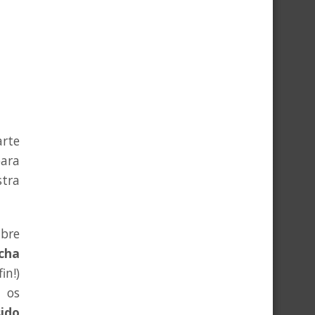
arte
ra
stra
mbre
cha
in!)
 os
ido