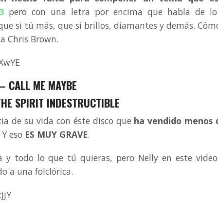
3
pero con una letra por encima que habla de lo
 que si tú más, que si brillos, diamantes y demás. Cóm
 a Chris Brown.
qXwYE
 – CALL ME MAYBE
THE SPIRIT INDESTRUCTIBLE
tia de su vida con éste disco que
ha vendido menos 
. Y eso
ES MUY GRAVE
.
 y todo lo que tú quieras, pero Nelly en este video
do a
una folclórica.
jjY