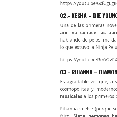
httpv://youtu.be/6cfCgLg
02.- KE$HA – DIE YOUN
Una de las primeras nove
aún no conoce las bon
hablando de pelos, me da
lo que estuvo la Ninja Pel
httpv://youtu.be/BmV2zP
03.- RIHANNA – DIAMO
Es agradable ver que, a 
cosmopolitas y modern
musicales
a los primeros p
Rihanna vuelve (porque se
frito.
Siete personas h