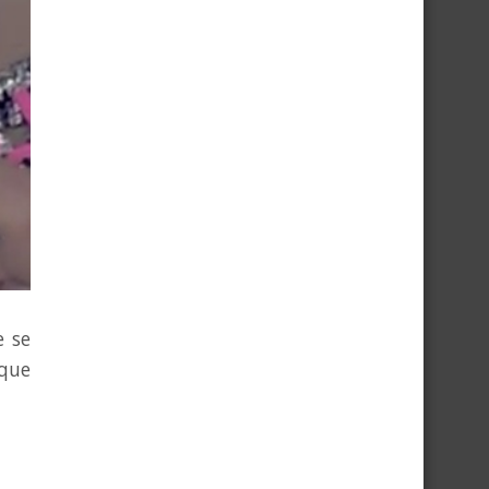
e se
que