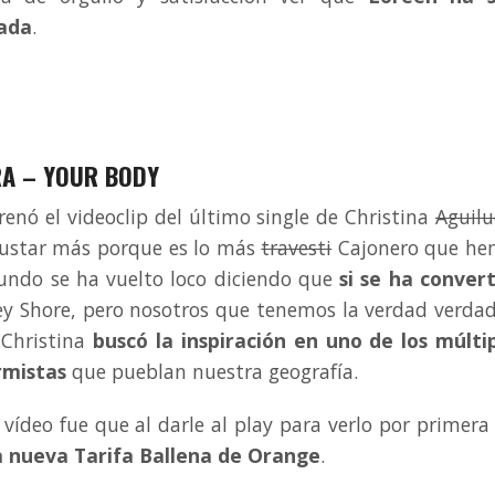
ada
.
RA – YOUR BODY
enó el videoclip del último single de Christina
Aguil
gustar más porque es lo más
travesti
Cajonero que he
mundo se ha vuelto loco diciendo que
si se ha conver
ey Shore, pero nosotros que tenemos la verdad verda
 Christina
buscó la inspiración en uno de los múlti
rmistas
que pueblan nuestra geografía.
vídeo fue que al darle al play para verlo por primera
a nueva Tarifa Ballena de Orange
.