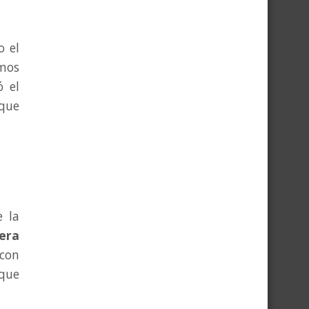
o el
amos
ó el
 que
e la
uera
 con
que