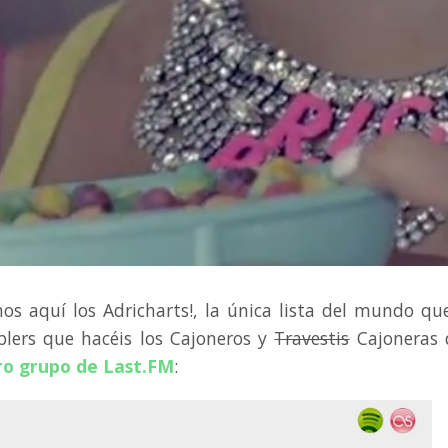
 aquí los Adricharts!, la única lista del mundo qu
blers que hacéis los Cajoneros y
Travestis
Cajoneras 
ro grupo de Last.FM
: