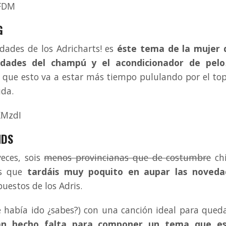
iFDM
G
dades de los Adricharts! es
éste tema de la mujer 
dades del champú y el acondicionador de pelo
 que esto va a estar más tiempo pululando por el to
uda.
XMzdI
NDS
veces, sois
menos provincianas que de costumbre
chi
os que
tardáis muy poquito en aupar las noveda
uestos de los Adris.
 había ido ¿sabes?) con una canción ideal para qued
an hecho falta para componer un tema que es