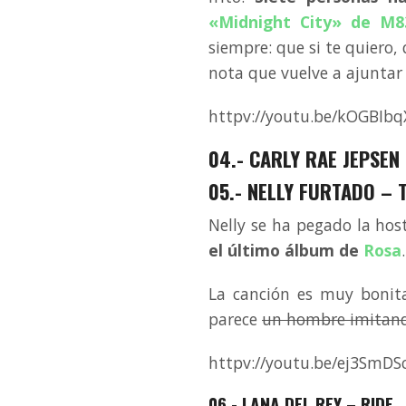
«Midnight City» de M8
siempre: que si te quiero,
nota que vuelve a ajuntar
httpv://youtu.be/kOGBIb
04.- CARLY RAE JEPSEN
05.- NELLY FURTADO – 
Nelly se ha pegado la hos
el último álbum de
Rosa
La canción es muy bonita
parece
un hombre imitan
httpv://youtu.be/ej3SmDSc
06.- LANA DEL REY – RIDE