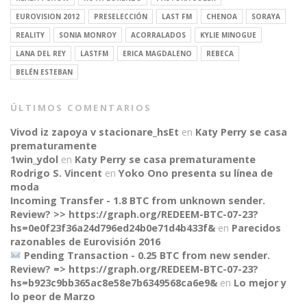
EUROVISION 2012
PRESELECCIÓN
LAST FM
CHENOA
SORAYA
REALITY
SONIA MONROY
ACORRALADOS
KYLIE MINOGUE
LANA DEL REY
LASTFM
ERICA MAGDALENO
REBECA
BELÉN ESTEBAN
ÚLTIMOS COMENTARIOS
Vivod iz zapoya v stacionare_hsEt
en
Katy Perry se casa
prematuramente
1win_ydol
en
Katy Perry se casa prematuramente
Rodrigo S. Vincent
en
Yoko Ono presenta su línea de
moda
Incoming Transfer - 1.8 BTC from unknown sender.
Review? >> https://graph.org/REDEEM-BTC-07-23?
hs=0e0f23f36a24d796ed24b0e71d4b433f&
en
Parecidos
razonables de Eurovisión 2016
Pending Transaction - 0.25 BTC from new sender.
Review? => https://graph.org/REDEEM-BTC-07-23?
CONNECT
hs=b923c9bb365ac8e58e7b6349568ca6e9&
en
Lo mejor y
lo peor de Marzo