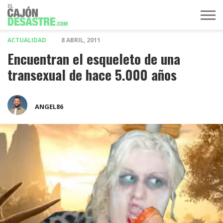
ACTUALIDAD
8 ABRIL, 2011
MÚSICA
TELEVISIÓN
POLÍTICA
ACTUALIDAD
EUROVISIÓN
Encuentran el esqueleto de una
transexual de hace 5.000 años
ANGEL86