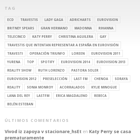
TAG
ECD
TRAVESTIS
LADY GAGA
ADRICHARTS
EUROVISION
BRITNEY SPEARS
GRAN HERMANO
MADONNA
RIHANNA
TELECINCO
KATY PERRY
CHRISTINA AGUILERA
GAY
TRAVESTIS QUE INTENTAN REPRESENTAR A ESPAÑA EN EUROVISIÓN
TRAVESTI
OPERACIÓN TRIUNFO
LOREEN
EUROVISION 2011
YURENA
TOP
SPOTIFY
EUROVISION 2014
EUROVISION 2013
REALITY SHOW
RUTH LORENZO
PASTORA SOLER
EUROVISION 2012
PRESELECCIÓN
LAST FM
CHENOA
SORAYA
REALITY
SONIA MONROY
ACORRALADOS
KYLIE MINOGUE
LANA DEL REY
LASTFM
ERICA MAGDALENO
REBECA
BELÉN ESTEBAN
ÚLTIMOS COMENTARIOS
Vivod iz zapoya v stacionare_hsEt
en
Katy Perry se casa
prematuramente