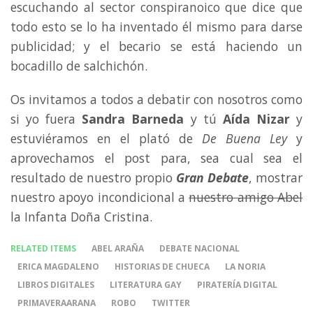
escuchando al sector conspiranoico que dice que
todo esto se lo ha inventado él mismo para darse
publicidad; y el becario se está haciendo un
bocadillo de salchichón.
Os invitamos a todos a debatir con nosotros como
si yo fuera
Sandra Barneda
y tú
Aída Nizar
y
estuviéramos en el plató de
De Buena Ley
y
aprovechamos el post para, sea cual sea el
resultado de nuestro propio
Gran Debate
, mostrar
nuestro apoyo incondicional a
nuestro amigo Abel
la Infanta Doña Cristina.
RELATED ITEMS
ABEL ARAÑA
DEBATE NACIONAL
ERICA MAGDALENO
HISTORIAS DE CHUECA
LA NORIA
LIBROS DIGITALES
LITERATURA GAY
PIRATERÍA DIGITAL
PRIMAVERAARANA
ROBO
TWITTER