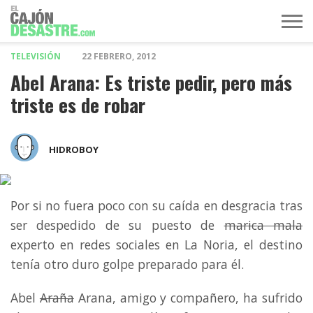
TELEVISIÓN
22 FEBRERO, 2012
MÚSICA
TELEVISIÓN
POLÍTICA
ACTUALIDAD
EUROVISIÓN
Abel Arana: Es triste pedir, pero más
triste es de robar
HIDROBOY
Por si no fuera poco con su caída en desgracia tras
ser despedido de su puesto de
marica mala
experto en redes sociales en La Noria, el destino
tenía otro duro golpe preparado para él.
Abel
Araña
Arana, amigo y compañero, ha sufrido