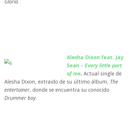
Gloria
.
a
a
a
Alesha Dixon feat. Jay
Sean –
Every little part
of me
.
Actual single de
Alesha Dixon, extraido de su último álbum,
The
entertainer
, donde se encuentra su conocido
Drummer boy
.
a
a