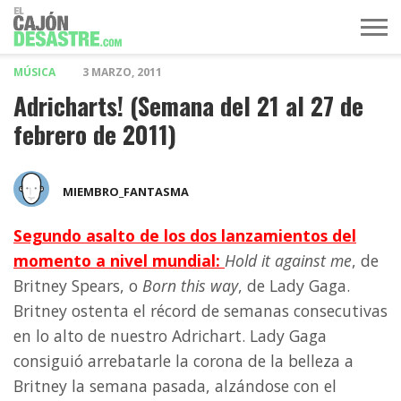
MÚSICA
3 MARZO, 2011
MÚSICA
TELEVISIÓN
POLÍTICA
ACTUALIDAD
EUROVISIÓN
Adricharts! (Semana del 21 al 27 de
febrero de 2011)
MIEMBRO_FANTASMA
Segundo asalto de los dos lanzamientos del
momento a nivel mundial:
Hold it against me
, de
Britney Spears, o
Born this way
, de Lady Gaga.
Britney ostenta el récord de semanas consecutivas
en lo alto de nuestro Adrichart. Lady Gaga
consiguió arrebatarle la corona de la belleza a
Britney la semana pasada, alzándose con el