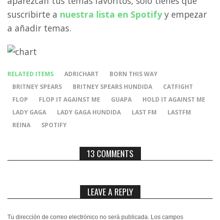
aparezcan tus temas favoritos, sólo tienes que
suscribirte a
nuestra lista en Spotify
y empezar
a añadir temas.
RELATED ITEMS
ADRICHART
BORN THIS WAY
BRITNEY SPEARS
BRITNEY SPEARS HUNDIDA
CATFIGHT
FLOP
FLOP IT AGAINST ME
GUAPA
HOLD IT AGAINST ME
LADY GAGA
LADY GAGA HUNDIDA
LAST FM
LASTFM
REINA
SPOTIFY
13 COMMENTS
LEAVE A REPLY
Tu dirección de correo electrónico no será publicada.
Los campos