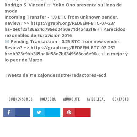
Rodrigo S. Vincent
en
Yoko Ono presenta su línea de
moda
Incoming Transfer - 1.8 BTC from unknown sender.
Review? >> https://graph.org/REDEEM-BTC-07-23?
hs=0e0f23f36a24d796ed24b0e71d4b433f&
en
Parecidos
razonables de Eurovisión 2016
Pending Transaction - 0.25 BTC from new sender.
Review? => https://graph.org/REDEEM-BTC-07-23?
CONNECT
hs=b923c9bb365ac8e58e7b6349568ca6e9&
en
Lo mejor y
lo peor de Marzo
Tweets de @elcajondesastre/redactores-ecd
QUIENES SOMOS
COLABORA
ANÚNCIATE
AVISO LEGAL
CONTACTO
© 2015, El Cajón Desastre.