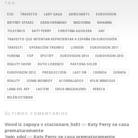
TAG
ECD
TRAVESTIS
LADY GAGA
ADRICHARTS
EUROVISION
BRITNEY SPEARS
GRAN HERMANO
MADONNA
RIHANNA
TELECINCO
KATY PERRY
CHRISTINA AGUILERA
GAY
TRAVESTIS QUE INTENTAN REPRESENTAR A ESPAÑA EN EUROVISIÓN
TRAVESTI
OPERACIÓN TRIUNFO
LOREEN
EUROVISION 2011
YURENA
TOP
SPOTIFY
EUROVISION 2014
EUROVISION 2013
REALITY SHOW
RUTH LORENZO
PASTORA SOLER
EUROVISION 2012
PRESELECCIÓN
LAST FM
CHENOA
SORAYA
REALITY
SONIA MONROY
ACORRALADOS
KYLIE MINOGUE
LANA DEL REY
LASTFM
ERICA MAGDALENO
REBECA
BELÉN ESTEBAN
ÚLTIMOS COMENTARIOS
Vivod iz zapoya v stacionare_hsEt
en
Katy Perry se casa
prematuramente
1win_ydol
en
Katy Perry se casa prematuramente