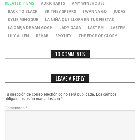
RELATED ITEMS
ADRICHARTS
AMY WINEHOUSE
BACK TO BLACK
BRITNEY SPEARS
I WANNA GO
JUDAS
KYLIE MINOGUE
LA NIÑA QUE LLORA EN TUS FIESTAS
LA OREJA DE VAN GOGH
LADY GAGA
LAST FM
LASTFM
LILY ALLEN
REHAB
SPOTIFY
THE EDGE OF GLORY
10 COMMENTS
LEAVE A REPLY
Tu dirección de correo electrónico no será publicada.
Los campos
obligatorios están marcados con
*
Comentario
*