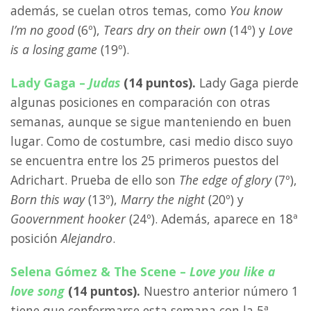
además, se cuelan otros temas, como
You know
I’m no good
(6º),
Tears dry on their own
(14º) y
Love
is a losing game
(19º).
Lady Gaga –
Judas
(14 puntos).
Lady Gaga pierde
algunas posiciones en comparación con otras
semanas, aunque se sigue manteniendo en buen
lugar. Como de costumbre, casi medio disco suyo
se encuentra entre los 25 primeros puestos del
Adrichart. Prueba de ello son
The edge of glory
(7º),
Born this way
(13º),
Marry the night
(20º) y
Goovernment hooker
(24º). Además, aparece en 18ª
posición
Alejandro
.
Selena Gómez & The Scene –
Love you like a
love song
(14 puntos).
Nuestro anterior número 1
tiene que conformarse esta semana con la 5ª