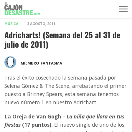
MÚSICA
3 AGOSTO, 2011
MÚSICA
TELEVISIÓN
POLÍTICA
ACTUALIDAD
EUROVISIÓN
Adricharts! (Semana del 25 al 31 de
julio de 2011)
MIEMBRO_FANTASMA
Tras el éxito cosechado la semana pasada por
Selena Gómez & The Scene, arrebatando el primer
puesto a Britney Spears, esta semana tenemos
nuevo número 1 en nuestro Adrichart.
La Oreja de Van Gogh –
La niña que llora en tus
fiestas
(17 puntos).
El nuevo single de uno de los