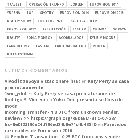
TRAVESTI
OPERACIÓN TRIUNFO
LOREEN
EUROVISION 2011
YURENA
TOP
SPOTIFY
EUROVISION 2014
EUROVISION 2013
REALITY SHOW
RUTH LORENZO
PASTORA SOLER
EUROVISION 2012
PRESELECCIÓN
LAST FM
CHENOA
SORAYA
REALITY
SONIA MONROY
ACORRALADOS
KYLIE MINOGUE
LANA DEL REY
LASTFM
ERICA MAGDALENO
REBECA
BELÉN ESTEBAN
ÚLTIMOS COMENTARIOS
Vivod iz zapoya v stacionare_hsEt
en
Katy Perry se casa
prematuramente
1win_ydol
en
Katy Perry se casa prematuramente
Rodrigo S. Vincent
en
Yoko Ono presenta su línea de
moda
Incoming Transfer - 1.8 BTC from unknown sender.
Review? >> https://graph.org/REDEEM-BTC-07-23?
hs=0e0f23f36a24d796ed24b0e71d4b433f&
en
Parecidos
razonables de Eurovisión 2016
Pending Transaction - 0.25 BTC from new sender.