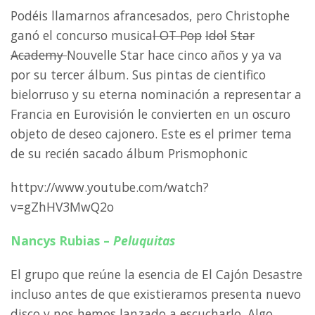
Podéis llamarnos afrancesados, pero Christophe
ganó el concurso musica
l OT
Pop
Idol
Star
Academy
Nouvelle Star
hace cinco años y ya va
por su tercer álbum. Sus pintas de cientifico
bielorruso y su eterna nominación a representar a
Francia en Eurovisión le convierten en un oscuro
objeto de deseo cajonero. Este es el primer tema
de su recién sacado álbum Prismophonic
httpv://www.youtube.com/watch?
v=gZhHV3MwQ2o
Nancys Rubias
–
Peluquitas
El grupo que reúne la esencia de El Cajón Desastre
incluso antes de que existieramos presenta nuevo
disco y nos hemos lanzado a escucharlo. Algo