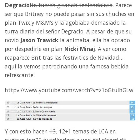
Degracio
ito tuereh gitanah teniendolotó
. Parece
ser que Britney no puede pasar sin sus chuches en
plan Twix y M&M’s y la agobiaba demasiado la
turra diaria del señor Degracio. A pesar de que su
novio
Jason Trawick
la animaba, ella ha optado
por despedirle en plan
Nicki Minaj
. A ver como
reaparece Brit tras las festivities de Navidad…
aquí la vemos patrocinando una famosa bebida
refrescante.
httpv://www.youtube.com/watch?v=z1oGtuIhGLw
Y con esto hacen
13
, 12+1 temas de LCA en