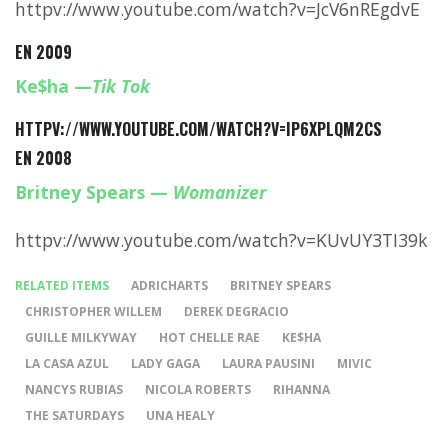
httpv://www.youtube.com/watch?v=JcV6nREgdvE
EN 2009
Ke$ha
—
Tik Tok
HTTPV://WWW.YOUTUBE.COM/WATCH?V=IP6XPLQM2CS
EN 2008
Britney Spears
—
Womanizer
httpv://www.youtube.com/watch?v=KUvUY3TI39k
RELATED ITEMS
ADRICHARTS
BRITNEY SPEARS
CHRISTOPHER WILLEM
DEREK DEGRACIO
GUILLE MILKYWAY
HOT CHELLE RAE
KE$HA
LA CASA AZUL
LADY GAGA
LAURA PAUSINI
MIVIC
NANCYS RUBIAS
NICOLA ROBERTS
RIHANNA
THE SATURDAYS
UNA HEALY