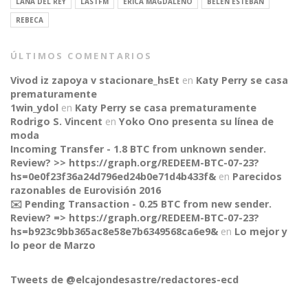
LANA DEL REY
LASTFM
ERICA MAGDALENO
BELÉN ESTEBAN
REBECA
ÚLTIMOS COMENTARIOS
Vivod iz zapoya v stacionare_hsEt
en
Katy Perry se casa
prematuramente
1win_ydol
en
Katy Perry se casa prematuramente
Rodrigo S. Vincent
en
Yoko Ono presenta su línea de
moda
Incoming Transfer - 1.8 BTC from unknown sender.
Review? >> https://graph.org/REDEEM-BTC-07-23?
hs=0e0f23f36a24d796ed24b0e71d4b433f&
en
Parecidos
razonables de Eurovisión 2016
✉️ Pending Transaction - 0.25 BTC from new sender.
Review? => https://graph.org/REDEEM-BTC-07-23?
CONNECT
hs=b923c9bb365ac8e58e7b6349568ca6e9&
en
Lo mejor y
lo peor de Marzo
Tweets de @elcajondesastre/redactores-ecd