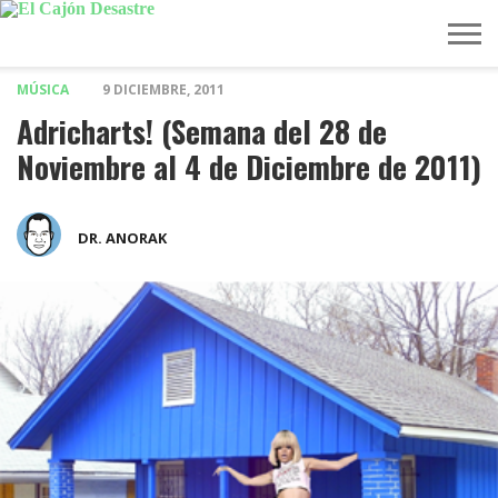
MÚSICA
9 DICIEMBRE, 2011
MÚSICA
TELEVISIÓN
POLÍTICA
ACTUALIDAD
EUROVISIÓN
Adricharts! (Semana del 28 de
Noviembre al 4 de Diciembre de 2011)
DR. ANORAK