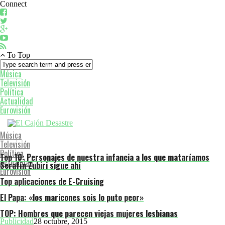
Connect
To Top
Música
Televisión
Política
Actualidad
Eurovisión
Música
Televisión
Política
Top 10: Personajes de nuestra infancia a los que mataríamos
Actualidad
Serafín Zubiri sigue ahí
Eurovisión
Top aplicaciones de E-Cruising
El Papa: «los maricones sois lo puto peor»
TOP: Hombres que parecen viejas mujeres lesbianas
Publicidad
28 octubre, 2015