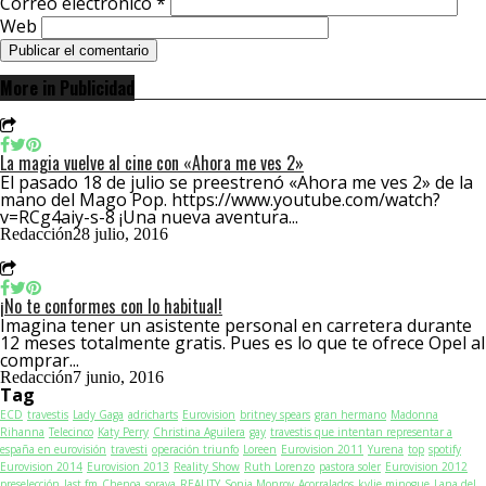
Correo electrónico
*
Web
More in Publicidad
La magia vuelve al cine con «Ahora me ves 2»
El pasado 18 de julio se preestrenó «Ahora me ves 2» de la
mano del Mago Pop. https://www.youtube.com/watch?
v=RCg4aiy-s-8 ¡Una nueva aventura...
Redacción
28 julio, 2016
¡No te conformes con lo habitual!
Imagina tener un asistente personal en carretera durante
12 meses totalmente gratis. Pues es lo que te ofrece Opel al
comprar...
Redacción
7 junio, 2016
Tag
ECD
travestis
Lady Gaga
adricharts
Eurovision
britney spears
gran hermano
Madonna
Rihanna
Telecinco
Katy Perry
Christina Aguilera
gay
travestis que intentan representar a
españa en eurovisión
travesti
operación triunfo
Loreen
Eurovision 2011
Yurena
top
spotify
Eurovision 2014
Eurovision 2013
Reality Show
Ruth Lorenzo
pastora soler
Eurovision 2012
preselección
last fm
Chenoa
soraya
REALITY
Sonia Monroy
Acorralados
kylie minogue
Lana del