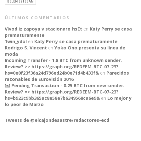
BELÉN ESTEBAN
ÚLTIMOS COMENTARIOS
Vivod iz zapoya v stacionare_hsEt
en
Katy Perry se casa
prematuramente
1win_ydol
en
Katy Perry se casa prematuramente
Rodrigo S. Vincent
en
Yoko Ono presenta su línea de
moda
Incoming Transfer - 1.8 BTC from unknown sender.
Review? >> https://graph.org/REDEEM-BTC-07-23?
hs=0e0f23f36a24d796ed24b0e71d4b433f&
en
Parecidos
razonables de Eurovisión 2016
✉️ Pending Transaction - 0.25 BTC from new sender.
Review? => https://graph.org/REDEEM-BTC-07-23?
hs=b923c9bb365ac8e58e7b6349568ca6e9&
en
Lo mejor y
CONNECT
lo peor de Marzo
Tweets de @elcajondesastre/redactores-ecd