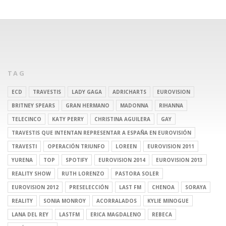
TAG
ECD
TRAVESTIS
LADY GAGA
ADRICHARTS
EUROVISION
BRITNEY SPEARS
GRAN HERMANO
MADONNA
RIHANNA
TELECINCO
KATY PERRY
CHRISTINA AGUILERA
GAY
TRAVESTIS QUE INTENTAN REPRESENTAR A ESPAÑA EN EUROVISIÓN
TRAVESTI
OPERACIÓN TRIUNFO
LOREEN
EUROVISION 2011
YURENA
TOP
SPOTIFY
EUROVISION 2014
EUROVISION 2013
REALITY SHOW
RUTH LORENZO
PASTORA SOLER
EUROVISION 2012
PRESELECCIÓN
LAST FM
CHENOA
SORAYA
REALITY
SONIA MONROY
ACORRALADOS
KYLIE MINOGUE
LANA DEL REY
LASTFM
ERICA MAGDALENO
REBECA