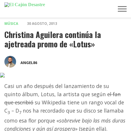
MÚSICA
30 AGOSTO, 2013
MÚSICA
TELEVISIÓN
POLÍTICA
ACTUALIDAD
EUROVISIÓN
Christina Aguilera continúa la
ajetreada promo de «Lotus»
ANGEL86
Casi un año después del lanzamiento de su
quinto álbum, Lotus, la artista que según
el fan
que escribió
su Wikipedia tiene un rango vocal de
C
– D
nos ha recordado que su disco se llamaba
3
7
como esa flor porque «
sobrevive bajo las más duras
condiciones y aún así prospera»
(según ella).