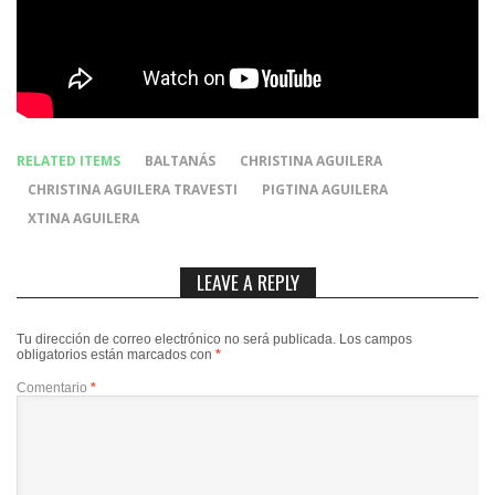
RELATED ITEMS
BALTANÁS
CHRISTINA AGUILERA
CHRISTINA AGUILERA TRAVESTI
PIGTINA AGUILERA
XTINA AGUILERA
LEAVE A REPLY
Tu dirección de correo electrónico no será publicada.
Los campos
obligatorios están marcados con
*
Comentario
*