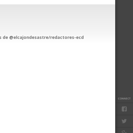
 de @elcajondesastre/redactores-ecd
CONNECT