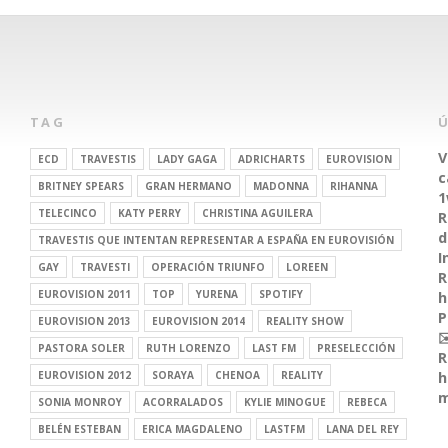
TAG
V
ECD
TRAVESTIS
LADY GAGA
ADRICHARTS
EUROVISION
c
BRITNEY SPEARS
GRAN HERMANO
MADONNA
RIHANNA
1
TELECINCO
KATY PERRY
CHRISTINA AGUILERA
R
d
TRAVESTIS QUE INTENTAN REPRESENTAR A ESPAÑA EN EUROVISIÓN
I
GAY
TRAVESTI
OPERACIÓN TRIUNFO
LOREEN
R
EUROVISION 2011
TOP
YURENA
SPOTIFY
h
P
EUROVISION 2013
EUROVISION 2014
REALITY SHOW
✉
PASTORA SOLER
RUTH LORENZO
LAST FM
PRESELECCIÓN
R
EUROVISION 2012
SORAYA
CHENOA
REALITY
h
m
SONIA MONROY
ACORRALADOS
KYLIE MINOGUE
REBECA
BELÉN ESTEBAN
ERICA MAGDALENO
LASTFM
LANA DEL REY