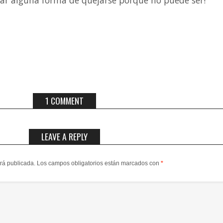
ar alguna forma de quejarse porque no puede ser!
1 COMMENT
LEAVE A REPLY
erá publicada.
Los campos obligatorios están marcados con
*