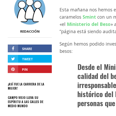
Esta mañana nos hemos e
caramelos
Smint
con un m
«el
Ministerio del Beso
» 
“página está siendo audit
REDACCIÓN
Según hemos podido investi
SHARE
besos:
TWEET
Desde el Mini
PIN
calidad del b
irresponsable
¡ASÍ FUE LA CARRERA DE LA
MUJER!
histórico del
CAMPO VIEJO LLEVA SU
personas que 
ESPÍRITU A LAS CALLES DE
MEDIO MUNDO