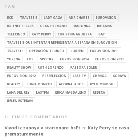
TAG
ECD
TRAVESTIS
LADY GAGA
ADRICHARTS
EUROVISION
BRITNEY SPEARS
GRAN HERMANO
MADONNA
RIHANNA
TELECINCO
KATY PERRY
CHRISTINA AGUILERA
GAY
TRAVESTIS QUE INTENTAN REPRESENTAR A ESPAÑA EN EUROVISIÓN
TRAVESTI
OPERACIÓN TRIUNFO
LOREEN
EUROVISION 2011
YURENA
TOP
SPOTIFY
EUROVISION 2014
EUROVISION 2013
REALITY SHOW
RUTH LORENZO
PASTORA SOLER
EUROVISION 2012
PRESELECCIÓN
LAST FM
CHENOA
SORAYA
REALITY
SONIA MONROY
ACORRALADOS
KYLIE MINOGUE
LANA DEL REY
LASTFM
ERICA MAGDALENO
REBECA
BELÉN ESTEBAN
ÚLTIMOS COMENTARIOS
Vivod iz zapoya v stacionare_hsEt
en
Katy Perry se casa
prematuramente