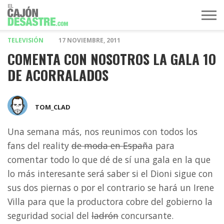
TELEVISIÓN
17 NOVIEMBRE, 2011
MÚSICA
TELEVISIÓN
POLÍTICA
ACTUALIDAD
EUROVISIÓN
COMENTA CON NOSOTROS LA GALA 1O
DE ACORRALADOS
TOM_CLAD
Una semana más, nos reunimos con todos los
fans del reality
de moda en Españ
a para
comentar todo lo que dé de sí una gala en la que
lo más interesante será saber si el Dioni sigue con
sus dos piernas o por el contrario se hará un Irene
Villa para que la productora cobre del gobierno la
seguridad social del
ladrón
concursante.