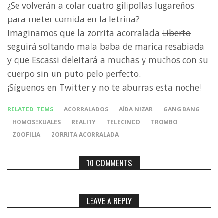
¿Se volverán a colar cuatro
gilipollas
lugareños
para meter comida en la letrina?
Imaginamos que la zorrita acorralada
Liberto
seguirá soltando mala baba
de marica resabiada
y que Escassi deleitará a muchas y muchos con su
cuerpo
sin un puto pelo
perfecto.
¡Síguenos en Twitter y no te aburras esta noche!
RELATED ITEMS
ACORRALADOS
AÍDA NIZAR
GANG BANG
HOMOSEXUALES
REALITY
TELECINCO
TROMBO
ZOOFILIA
ZORRITA ACORRALADA
10 COMMENTS
LEAVE A REPLY