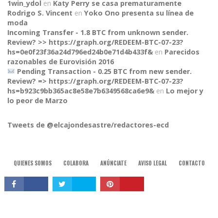
1win_ydol
en
Katy Perry se casa prematuramente
Rodrigo S. Vincent
en
Yoko Ono presenta su línea de
moda
Incoming Transfer - 1.8 BTC from unknown sender.
Review? >> https://graph.org/REDEEM-BTC-07-23?
hs=0e0f23f36a24d796ed24b0e71d4b433f&
en
Parecidos
razonables de Eurovisión 2016
Pending Transaction - 0.25 BTC from new sender.
Review? => https://graph.org/REDEEM-BTC-07-23?
hs=b923c9bb365ac8e58e7b6349568ca6e9&
en
Lo mejor y
CONNECT
lo peor de Marzo
Tweets de @elcajondesastre/redactores-ecd
QUIENES SOMOS
COLABORA
ANÚNCIATE
AVISO LEGAL
CONTACTO
© 2015, El Cajón Desastre.