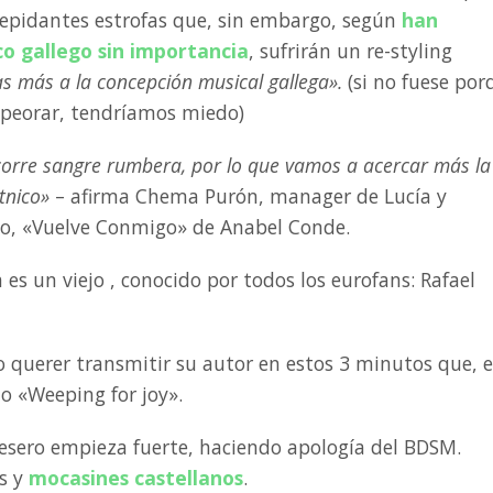
epidantes estrofas que, sin embargo, según
han
o gallego sin importancia
, sufrirán un re-styling
s más a la concepción musical gallega».
(si no fuese por
mpeorar, tendríamos miedo)
 corre sangre rumbera, por lo que vamos a acercar más la
tnico»
– afirma Chema Purón, manager de Lucía y
lo, «Vuelve Conmigo» de Anabel Conde.
 es un viejo , conocido por todos los eurofans: Rafael
 querer transmitir su autor en estos 3 minutos que, 
lo «Weeping for joy».
esero empieza fuerte, haciendo apología del BDSM.
s y
mocasines castellanos
.