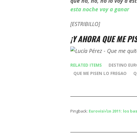
que no, no, no lo voy a e
esta noche voy a ganar
[ESTRIBILLO]
¡Y AHORA QUE ME PI
RELATED ITEMS
DESTINO EUR
QUE ME PISEN LO FREGAO
Q
Pingback:
Eurovisi√≥n 2011: los b