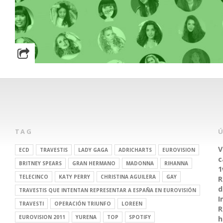
TAG
V
ECD
TRAVESTIS
LADY GAGA
ADRICHARTS
EUROVISION
c
BRITNEY SPEARS
GRAN HERMANO
MADONNA
RIHANNA
1
TELECINCO
KATY PERRY
CHRISTINA AGUILERA
GAY
R
d
TRAVESTIS QUE INTENTAN REPRESENTAR A ESPAÑA EN EUROVISIÓN
I
TRAVESTI
OPERACIÓN TRIUNFO
LOREEN
R
EUROVISION 2011
YURENA
TOP
SPOTIFY
h