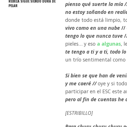
REBECA SIGUE SIENDO DURA DE
pienso qué suerte la mía /
PELAR
no estoy soñando en reali
donde todo está limpio, to
vivo como en una nube
//
tengo lo que nunca tuve
/
pieles… y eso
a algunas
, l
te tengo a ti y a ti, todo 
un trío sentimental como 
Si bien se que han de ven
y me caeré //
oye y si tod
participar en el ESC este 
pero al fin de cuentas he d
[ESTRIBILLO]
Para churu churu churu p