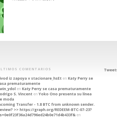
ÚLTIMOS COMENTARIOS
Tweets
ivod iz zapoya v stacionare_hsEt
en
Katy Perry se
asa prematuramente
win_ydol
en
Katy Perry se casa prematuramente
odrigo S. Vincent
en
Yoko Ono presenta su línea
e moda
ncoming Transfer - 1.8 BTC from unknown sender.
eview? >> https://graph.org/REDEEM-BTC-07-23?
s=0e0f23f36a24d796ed24b0e71d4b433f&
en