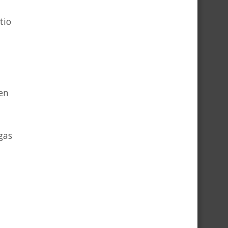
tio
en
gas