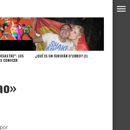
DESASTRE”: LOS
¿QUÉ ES UN EUROFÁN D’LIBRO? (I)
ES CONOCER
ao»
 por