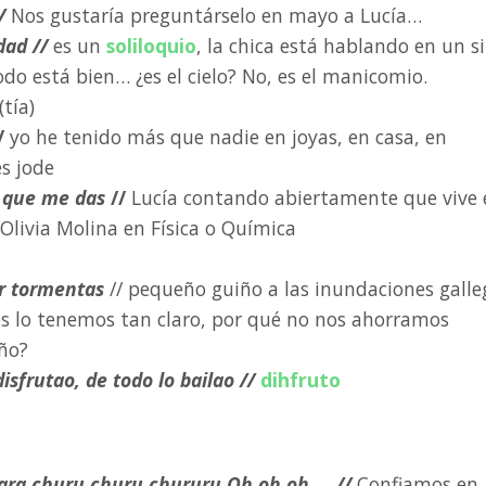
/
Nos gustaría preguntárselo en mayo a Lucía…
dad //
es un
soliloquio
, la chica está hablando en un si
do está bien… ¿es el cielo? No, es el manicomio.
(tía)
/
yo he tenido más que nadie en joyas, en casa, en
es jode
lo que me das
//
Lucía contando abiertamente que vive 
Olivia Molina en Física o Química
ir tormentas
// pequeño guiño a las inundaciones galle
os lo tenemos tan claro, por qué no nos ahorramos
año?
isfrutao, de todo lo bailao //
dihfruto
ara churu churu chururu Oh oh oh…. //
Confiamos en