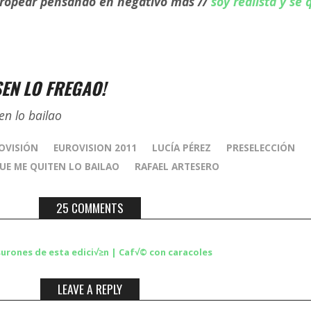
stropear pensando en negativo más //
soy realista y sé 
SEN LO FREGAO!
OVISIÓN
EUROVISION 2011
LUCÍA PÉREZ
PRESELECCIÓN
UE ME QUITEN LO BAILAO
RAFAEL ARTESERO
25 COMMENTS
asurones de esta edici√≥n | Caf√© con caracoles
LEAVE A REPLY