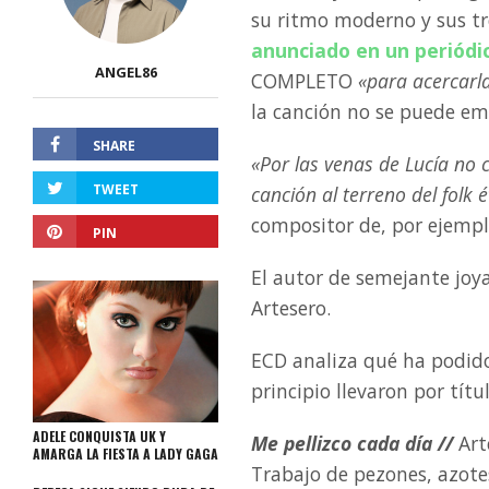
su ritmo moderno y sus tr
anunciado en un periódic
ANGEL86
COMPLETO
«para acercarla
la canción no se puede e
SHARE
«Por las venas de Lucía no
TWEET
canción al terreno del folk é
compositor de, por ejemp
PIN
El autor de semejante joya
Artesero.
ECD analiza qué ha podido
principio llevaron por títu
ADELE CONQUISTA UK Y
Me pellizco cada día //
Art
AMARGA LA FIESTA A LADY GAGA
Trabajo de pezones, azote