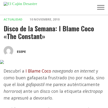
ACTUALIDAD
10 NOVIEMBRE, 2010
MÚSICA
TELEVISIÓN
POLÍTICA
ACTUALIDAD
EUROVISIÓN
Disco de la Semana: I Blame Coco
«The Constant»
ESEPE
Descubrí a
I Blame Coco
navegando en internet
y
como buen gafapasta frustrado (no por nada, sino
que el
look gafapastil
me parece auténticamente
horroroa
) ante un disco con la etiqueta
electropop
me apresuré a devorarlo.