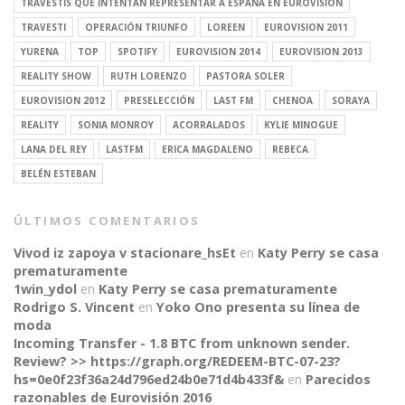
TRAVESTIS QUE INTENTAN REPRESENTAR A ESPAÑA EN EUROVISIÓN
TRAVESTI
OPERACIÓN TRIUNFO
LOREEN
EUROVISION 2011
YURENA
TOP
SPOTIFY
EUROVISION 2014
EUROVISION 2013
REALITY SHOW
RUTH LORENZO
PASTORA SOLER
EUROVISION 2012
PRESELECCIÓN
LAST FM
CHENOA
SORAYA
REALITY
SONIA MONROY
ACORRALADOS
KYLIE MINOGUE
LANA DEL REY
LASTFM
ERICA MAGDALENO
REBECA
BELÉN ESTEBAN
ÚLTIMOS COMENTARIOS
Vivod iz zapoya v stacionare_hsEt
en
Katy Perry se casa
prematuramente
1win_ydol
en
Katy Perry se casa prematuramente
Rodrigo S. Vincent
en
Yoko Ono presenta su línea de
moda
Incoming Transfer - 1.8 BTC from unknown sender.
Review? >> https://graph.org/REDEEM-BTC-07-23?
hs=0e0f23f36a24d796ed24b0e71d4b433f&
en
Parecidos
razonables de Eurovisión 2016