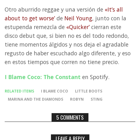
Otro aburrido reggae y una versión de
«It’s all
about to get worse’
de
Neil Young
, junto con la
estupenda remezcla de
«Quicker’
cierran este
disco debut que, si bien no es del todo redondo,
tiene momentos álgidos y nos deja el agradable
regusto de haber escuchado algo diferente, y eso
en estos tiempos que corren no tiene precio.
I Blame Coco: The Constant
en Spotify.
RELATED ITEMS
I BLAME COCO
LITTLE BOOTS
MARINA AND THE DIAMONDS
ROBYN
STING
5 COMMENTS
LEAVE A REPLY