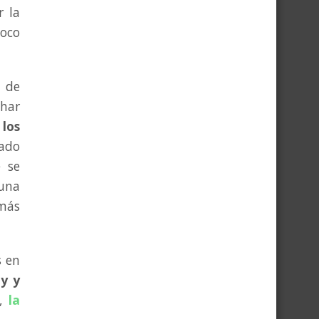
r la
poco
s de
char
 los
cado
 se
 una
 más
s en
ey y
y,
la