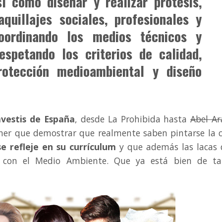
sí como diseñar y realizar prótesis,
quillajes sociales, profesionales y
coordinando los medios técnicos y
spetando los criterios de calidad,
rotección medioambiental y diseño
avestis de España
, desde La Prohibida hasta
Abel A
ner que demostrar que realmente saben pintarse la 
se refleje en su currículum
y que además las lacas
as con el Medio Ambiente. Que ya está bien de ta