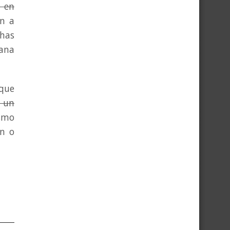
 en
n a
chas
jana
que
 un
smo
en o