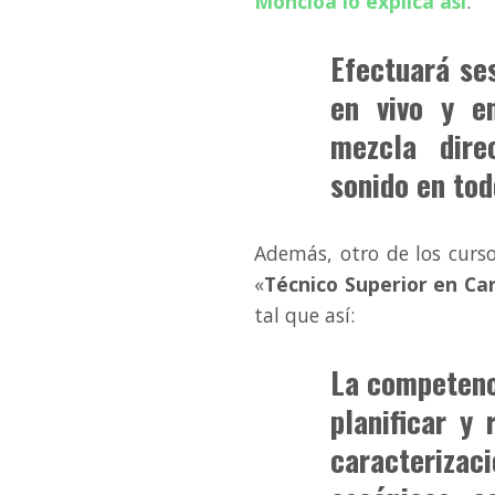
Moncloa lo explica así
:
Efectuará se
en vivo y en
mezcla dire
sonido en tod
Además, otro de los curs
«
Técnico Superior en Car
tal que así:
La competenci
planificar y
caracteriza