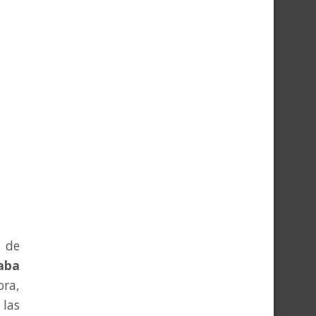
s de
caba
ora,
 las