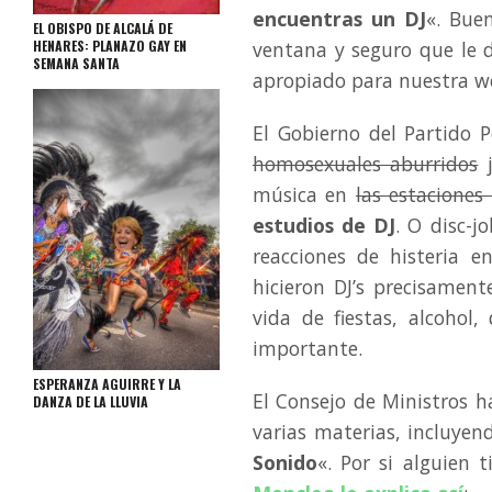
encuentras un DJ
«. Buen
EL OBISPO DE ALCALÁ DE
HENARES: PLANAZO GAY EN
ventana y seguro que le d
SEMANA SANTA
apropiado para nuestra w
El Gobierno del Partido 
homosexuales aburridos
j
música en
las estaciones
estudios de DJ
. O disc-j
reacciones de histeria 
hicieron DJ’s precisamen
vida de fiestas, alcohol,
importante.
ESPERANZA AGUIRRE Y LA
El Consejo de Ministros h
DANZA DE LA LLUVIA
varias materias, incluyend
Sonido
«. Por si alguien