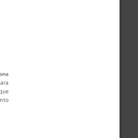
rana
cara
 que
nto