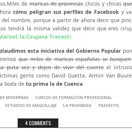
los.Miles de
maricas de provincias
chicos y chicas
que
hora
cómo peligran sus perfiles de Facebook
y va
» del nombre, porque a partir de ahora decir que pin
os tendrá la misma validez que decir que eres ciru
Marisol, la Cirujana Travesti
.
plaudimos esta iniciativa del Gobierno Popular
por
uiremos
que miles de maricas españolas se busquen
a puta vez y dejen de vivir del cuento
el intrusi
 víctimas gente como David Guetta, Armin Van Buur
la boda de
tu prima la de Cuenca
.
 DE MODERNAS
CURSOS DE FORMACIÓN PROFESIONAL
ESTUDIOS DE MAQUILLAJE
LA PROHIBIDA
TRAVESTIS
4 COMMENTS