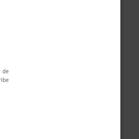
l de
ribe