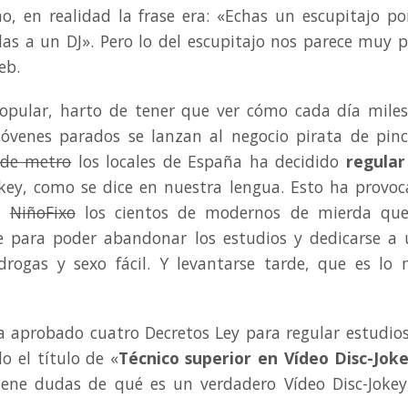
o, en realidad la frase era: «Echas un escupitajo po
as a un DJ». Pero lo del escupitajo nos parece muy 
eb.
Popular, harto de tener que ver cómo cada día mile
óvenes parados se lanzan al negocio pirata de pin
 de metro
los locales de España ha decidido
regular
okey, como se dice en nuestra lengua. Esto ha provo
en
NiñoFixo
los cientos de modernos de mierda que
te para poder abandonar los estudios y dedicarse a
 drogas y sexo fácil. Y levantarse tarde, que es lo
a aprobado cuatro Decretos Ley para regular estudio
o el título de «
Técnico superior en Vídeo Disc-Jok
 tiene dudas de qué es un verdadero Vídeo Disc-Joke