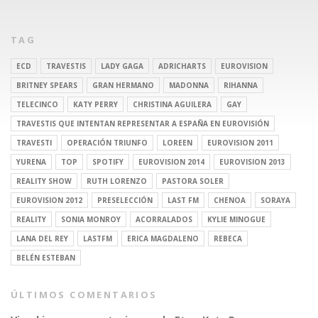
TAG
ECD
TRAVESTIS
LADY GAGA
ADRICHARTS
EUROVISION
BRITNEY SPEARS
GRAN HERMANO
MADONNA
RIHANNA
TELECINCO
KATY PERRY
CHRISTINA AGUILERA
GAY
TRAVESTIS QUE INTENTAN REPRESENTAR A ESPAÑA EN EUROVISIÓN
TRAVESTI
OPERACIÓN TRIUNFO
LOREEN
EUROVISION 2011
YURENA
TOP
SPOTIFY
EUROVISION 2014
EUROVISION 2013
REALITY SHOW
RUTH LORENZO
PASTORA SOLER
EUROVISION 2012
PRESELECCIÓN
LAST FM
CHENOA
SORAYA
REALITY
SONIA MONROY
ACORRALADOS
KYLIE MINOGUE
LANA DEL REY
LASTFM
ERICA MAGDALENO
REBECA
BELÉN ESTEBAN
ÚLTIMOS COMENTARIOS