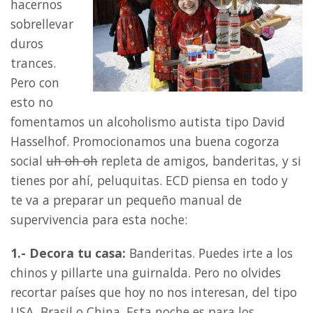
hacernos
sobrellevar
duros
trances.
Pero con
esto no
fomentamos un alcoholismo autista tipo David
Hasselhof. Promocionamos una buena cogorza
social
uh oh oh
repleta de amigos, banderitas, y si
tienes por ahí, peluquitas. ECD piensa en todo y
te va a preparar un pequeño manual de
supervivencia para esta noche:
1.- Decora tu casa:
Banderitas. Puedes irte a los
chinos y pillarte una guirnalda. Pero no olvides
recortar países que hoy no nos interesan, del tipo
USA, Brasil o China. Esta noche es para los