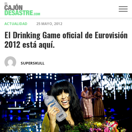
ACTUALIDAD
25 MAYO, 2012
MÚSICA
TELEVISIÓN
POLÍTICA
ACTUALIDAD
EUROVISIÓN
El Drinking Game oficial de Eurovisión
2012 está aquí.
SUPERSKULL