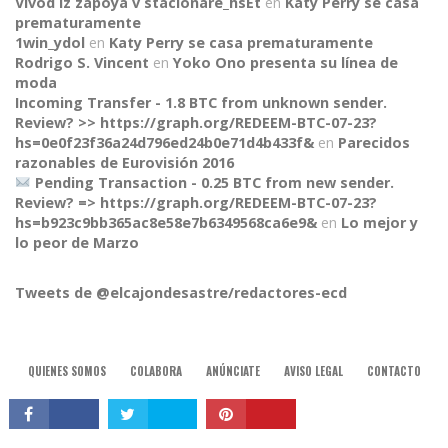
Vivod iz zapoya v stacionare_hsEt
en
Katy Perry se casa
prematuramente
1win_ydol
en
Katy Perry se casa prematuramente
Rodrigo S. Vincent
en
Yoko Ono presenta su línea de
moda
Incoming Transfer - 1.8 BTC from unknown sender.
Review? >> https://graph.org/REDEEM-BTC-07-23?
hs=0e0f23f36a24d796ed24b0e71d4b433f&
en
Parecidos
razonables de Eurovisión 2016
Pending Transaction - 0.25 BTC from new sender.
Review? => https://graph.org/REDEEM-BTC-07-23?
hs=b923c9bb365ac8e58e7b6349568ca6e9&
en
Lo mejor y
CONNECT
lo peor de Marzo
Tweets de @elcajondesastre/redactores-ecd
QUIENES SOMOS
COLABORA
ANÚNCIATE
AVISO LEGAL
CONTACTO
© 2015, El Cajón Desastre.