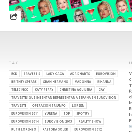
TAG
V
ECD
TRAVESTIS
LADY GAGA
ADRICHARTS
EUROVISION
c
BRITNEY SPEARS
GRAN HERMANO
MADONNA
RIHANNA
1
TELECINCO
KATY PERRY
CHRISTINA AGUILERA
GAY
R
d
TRAVESTIS QUE INTENTAN REPRESENTAR A ESPAÑA EN EUROVISIÓN
I
TRAVESTI
OPERACIÓN TRIUNFO
LOREEN
R
EUROVISION 2011
YURENA
TOP
SPOTIFY
h
P
EUROVISION 2014
EUROVISION 2013
REALITY SHOW
RUTH LORENZO
PASTORA SOLER
EUROVISION 2012