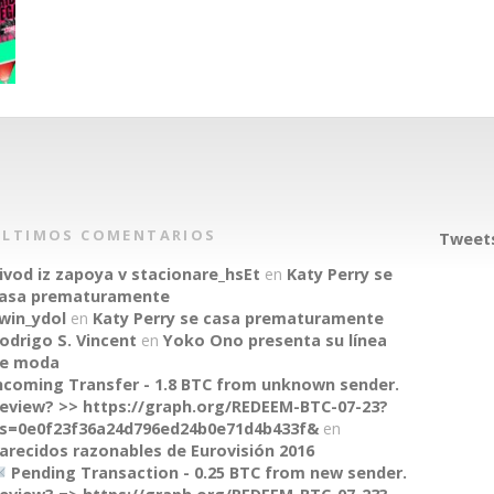
ÚLTIMOS COMENTARIOS
Tweets
ivod iz zapoya v stacionare_hsEt
en
Katy Perry se
asa prematuramente
win_ydol
en
Katy Perry se casa prematuramente
odrigo S. Vincent
en
Yoko Ono presenta su línea
e moda
ncoming Transfer - 1.8 BTC from unknown sender.
eview? >> https://graph.org/REDEEM-BTC-07-23?
s=0e0f23f36a24d796ed24b0e71d4b433f&
en
arecidos razonables de Eurovisión 2016
Pending Transaction - 0.25 BTC from new sender.