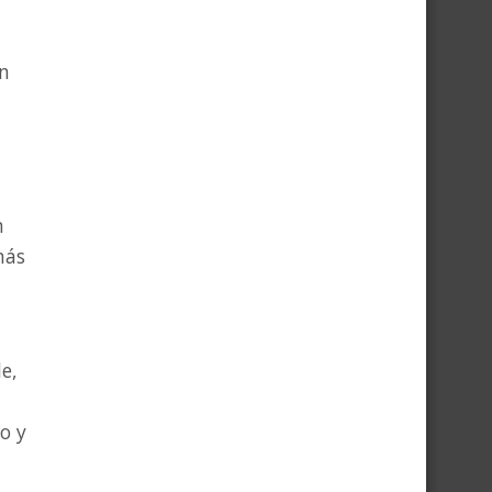
in
n
más
e,
o y