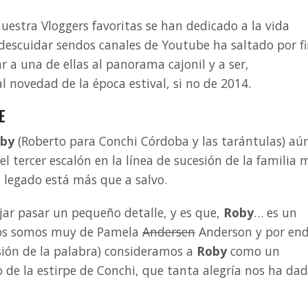
uestra Vloggers favoritas se han dedicado a la vida
 descuidar sendos canales de Youtube ha saltado por f
r a una de ellas al panorama cajonil y a ser,
l novedad de la época estival, si no de 2014.
E
by
(Roberto para Conchi Córdoba y las tarántulas) aú
l tercer escalón en la línea de sucesión de la familia 
 legado está más que a salvo.
jar pasar un pequeño detalle, y es que,
Roby
… es un
ros somos muy de Pamela
Andersen
Anderson y por end
sión de la palabra) consideramos a
Roby
como un
de la estirpe de Conchi, que tanta alegría nos ha dad