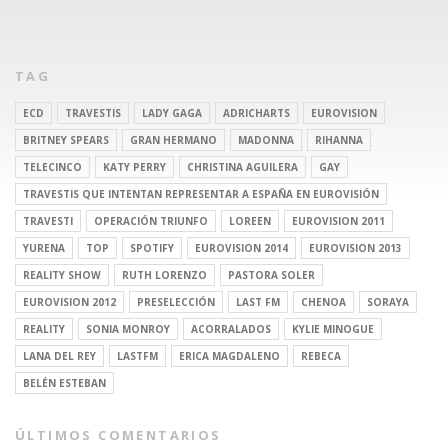
TAG
ECD
TRAVESTIS
LADY GAGA
ADRICHARTS
EUROVISION
BRITNEY SPEARS
GRAN HERMANO
MADONNA
RIHANNA
TELECINCO
KATY PERRY
CHRISTINA AGUILERA
GAY
TRAVESTIS QUE INTENTAN REPRESENTAR A ESPAÑA EN EUROVISIÓN
TRAVESTI
OPERACIÓN TRIUNFO
LOREEN
EUROVISION 2011
YURENA
TOP
SPOTIFY
EUROVISION 2014
EUROVISION 2013
REALITY SHOW
RUTH LORENZO
PASTORA SOLER
EUROVISION 2012
PRESELECCIÓN
LAST FM
CHENOA
SORAYA
REALITY
SONIA MONROY
ACORRALADOS
KYLIE MINOGUE
LANA DEL REY
LASTFM
ERICA MAGDALENO
REBECA
BELÉN ESTEBAN
ÚLTIMOS COMENTARIOS