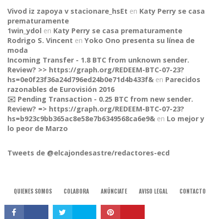
Vivod iz zapoya v stacionare_hsEt
en
Katy Perry se casa
prematuramente
1win_ydol
en
Katy Perry se casa prematuramente
Rodrigo S. Vincent
en
Yoko Ono presenta su línea de
moda
Incoming Transfer - 1.8 BTC from unknown sender.
Review? >> https://graph.org/REDEEM-BTC-07-23?
hs=0e0f23f36a24d796ed24b0e71d4b433f&
en
Parecidos
razonables de Eurovisión 2016
✉️ Pending Transaction - 0.25 BTC from new sender.
Review? => https://graph.org/REDEEM-BTC-07-23?
hs=b923c9bb365ac8e58e7b6349568ca6e9&
en
Lo mejor y
CONNECT
lo peor de Marzo
Tweets de @elcajondesastre/redactores-ecd
QUIENES SOMOS
COLABORA
ANÚNCIATE
AVISO LEGAL
CONTACTO
© 2015, El Cajón Desastre.