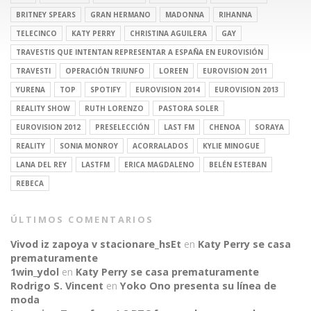
BRITNEY SPEARS
GRAN HERMANO
MADONNA
RIHANNA
TELECINCO
KATY PERRY
CHRISTINA AGUILERA
GAY
TRAVESTIS QUE INTENTAN REPRESENTAR A ESPAÑA EN EUROVISIÓN
TRAVESTI
OPERACIÓN TRIUNFO
LOREEN
EUROVISION 2011
YURENA
TOP
SPOTIFY
EUROVISION 2014
EUROVISION 2013
REALITY SHOW
RUTH LORENZO
PASTORA SOLER
EUROVISION 2012
PRESELECCIÓN
LAST FM
CHENOA
SORAYA
REALITY
SONIA MONROY
ACORRALADOS
KYLIE MINOGUE
LANA DEL REY
LASTFM
ERICA MAGDALENO
BELÉN ESTEBAN
REBECA
ÚLTIMOS COMENTARIOS
Vivod iz zapoya v stacionare_hsEt
en
Katy Perry se casa
prematuramente
1win_ydol
en
Katy Perry se casa prematuramente
Rodrigo S. Vincent
en
Yoko Ono presenta su línea de
moda