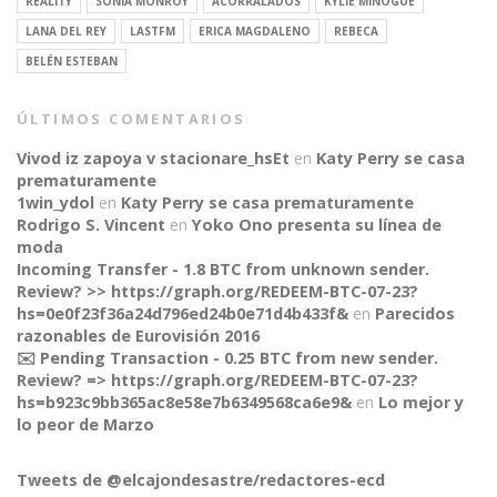
REALITY
SONIA MONROY
ACORRALADOS
KYLIE MINOGUE
LANA DEL REY
LASTFM
ERICA MAGDALENO
REBECA
BELÉN ESTEBAN
ÚLTIMOS COMENTARIOS
Vivod iz zapoya v stacionare_hsEt
en
Katy Perry se casa
prematuramente
1win_ydol
en
Katy Perry se casa prematuramente
Rodrigo S. Vincent
en
Yoko Ono presenta su línea de
moda
Incoming Transfer - 1.8 BTC from unknown sender.
Review? >> https://graph.org/REDEEM-BTC-07-23?
hs=0e0f23f36a24d796ed24b0e71d4b433f&
en
Parecidos
razonables de Eurovisión 2016
✉️ Pending Transaction - 0.25 BTC from new sender.
Review? => https://graph.org/REDEEM-BTC-07-23?
hs=b923c9bb365ac8e58e7b6349568ca6e9&
en
Lo mejor y
CONNECT
lo peor de Marzo
Tweets de @elcajondesastre/redactores-ecd