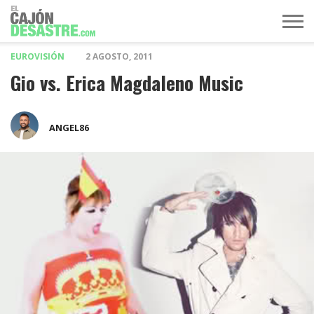
EUROVISIÓN
2 AGOSTO, 2011
MÚSICA
TELEVISIÓN
POLÍTICA
ACTUALIDAD
EUROVISIÓN
Gio vs. Erica Magdaleno Music
ANGEL86