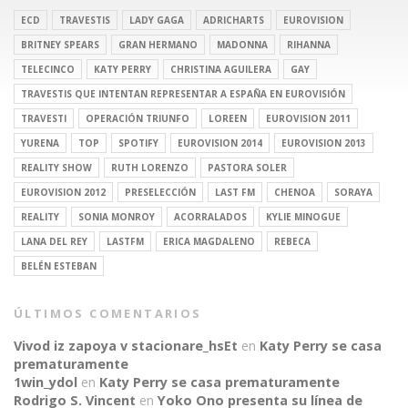
ECD
TRAVESTIS
LADY GAGA
ADRICHARTS
EUROVISION
BRITNEY SPEARS
GRAN HERMANO
MADONNA
RIHANNA
TELECINCO
KATY PERRY
CHRISTINA AGUILERA
GAY
TRAVESTIS QUE INTENTAN REPRESENTAR A ESPAÑA EN EUROVISIÓN
TRAVESTI
OPERACIÓN TRIUNFO
LOREEN
EUROVISION 2011
YURENA
TOP
SPOTIFY
EUROVISION 2014
EUROVISION 2013
REALITY SHOW
RUTH LORENZO
PASTORA SOLER
EUROVISION 2012
PRESELECCIÓN
LAST FM
CHENOA
SORAYA
REALITY
SONIA MONROY
ACORRALADOS
KYLIE MINOGUE
LANA DEL REY
LASTFM
ERICA MAGDALENO
REBECA
BELÉN ESTEBAN
ÚLTIMOS COMENTARIOS
Vivod iz zapoya v stacionare_hsEt
en
Katy Perry se casa
prematuramente
1win_ydol
en
Katy Perry se casa prematuramente
Rodrigo S. Vincent
en
Yoko Ono presenta su línea de