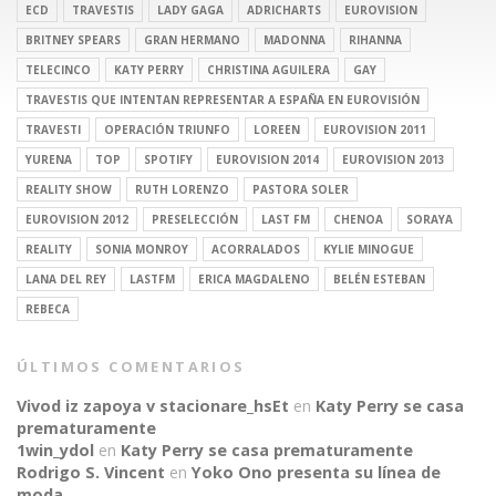
ECD
TRAVESTIS
LADY GAGA
ADRICHARTS
EUROVISION
BRITNEY SPEARS
GRAN HERMANO
MADONNA
RIHANNA
TELECINCO
KATY PERRY
CHRISTINA AGUILERA
GAY
TRAVESTIS QUE INTENTAN REPRESENTAR A ESPAÑA EN EUROVISIÓN
TRAVESTI
OPERACIÓN TRIUNFO
LOREEN
EUROVISION 2011
YURENA
TOP
SPOTIFY
EUROVISION 2014
EUROVISION 2013
REALITY SHOW
RUTH LORENZO
PASTORA SOLER
EUROVISION 2012
PRESELECCIÓN
LAST FM
CHENOA
SORAYA
REALITY
SONIA MONROY
ACORRALADOS
KYLIE MINOGUE
LANA DEL REY
LASTFM
ERICA MAGDALENO
BELÉN ESTEBAN
REBECA
ÚLTIMOS COMENTARIOS
Vivod iz zapoya v stacionare_hsEt
en
Katy Perry se casa
prematuramente
1win_ydol
en
Katy Perry se casa prematuramente
Rodrigo S. Vincent
en
Yoko Ono presenta su línea de
moda