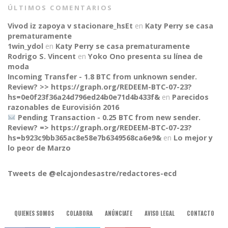
ÚLTIMOS COMENTARIOS
Vivod iz zapoya v stacionare_hsEt
en
Katy Perry se casa
prematuramente
1win_ydol
en
Katy Perry se casa prematuramente
Rodrigo S. Vincent
en
Yoko Ono presenta su línea de
moda
Incoming Transfer - 1.8 BTC from unknown sender.
Review? >> https://graph.org/REDEEM-BTC-07-23?
hs=0e0f23f36a24d796ed24b0e71d4b433f&
en
Parecidos
razonables de Eurovisión 2016
Pending Transaction - 0.25 BTC from new sender.
Review? => https://graph.org/REDEEM-BTC-07-23?
CONNECT
hs=b923c9bb365ac8e58e7b6349568ca6e9&
en
Lo mejor y
lo peor de Marzo
Tweets de @elcajondesastre/redactores-ecd
QUIENES SOMOS
COLABORA
ANÚNCIATE
AVISO LEGAL
CONTACTO