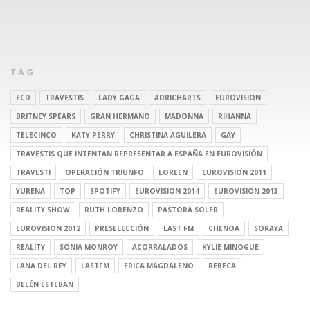
TAG
ECD
TRAVESTIS
LADY GAGA
ADRICHARTS
EUROVISION
BRITNEY SPEARS
GRAN HERMANO
MADONNA
RIHANNA
TELECINCO
KATY PERRY
CHRISTINA AGUILERA
GAY
TRAVESTIS QUE INTENTAN REPRESENTAR A ESPAÑA EN EUROVISIÓN
TRAVESTI
OPERACIÓN TRIUNFO
LOREEN
EUROVISION 2011
YURENA
TOP
SPOTIFY
EUROVISION 2014
EUROVISION 2013
REALITY SHOW
RUTH LORENZO
PASTORA SOLER
EUROVISION 2012
PRESELECCIÓN
LAST FM
CHENOA
SORAYA
REALITY
SONIA MONROY
ACORRALADOS
KYLIE MINOGUE
LANA DEL REY
LASTFM
ERICA MAGDALENO
REBECA
BELÉN ESTEBAN