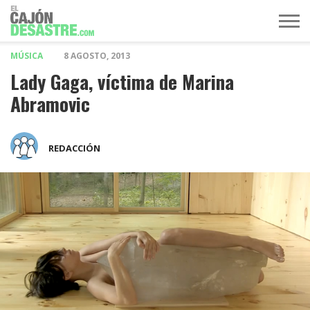
MÚSICA
8 AGOSTO, 2013
MÚSICA
TELEVISIÓN
POLÍTICA
ACTUALIDAD
EUROVISIÓN
Lady Gaga, víctima de Marina
Abramovic
REDACCIÓN