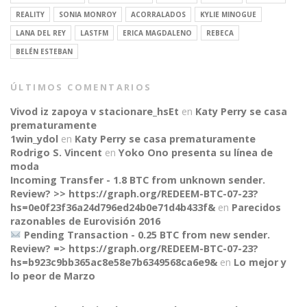
REALITY
SONIA MONROY
ACORRALADOS
KYLIE MINOGUE
LANA DEL REY
LASTFM
ERICA MAGDALENO
REBECA
BELÉN ESTEBAN
ÚLTIMOS COMENTARIOS
Vivod iz zapoya v stacionare_hsEt
en
Katy Perry se casa
prematuramente
1win_ydol
en
Katy Perry se casa prematuramente
Rodrigo S. Vincent
en
Yoko Ono presenta su línea de
moda
Incoming Transfer - 1.8 BTC from unknown sender.
Review? >> https://graph.org/REDEEM-BTC-07-23?
hs=0e0f23f36a24d796ed24b0e71d4b433f&
en
Parecidos
razonables de Eurovisión 2016
Pending Transaction - 0.25 BTC from new sender.
Review? => https://graph.org/REDEEM-BTC-07-23?
hs=b923c9bb365ac8e58e7b6349568ca6e9&
en
Lo mejor y
CONNECT
lo peor de Marzo