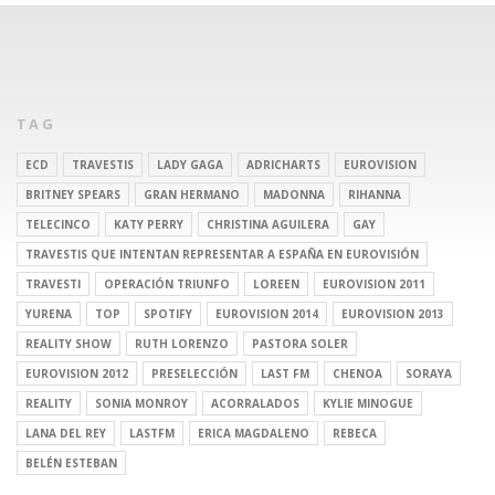
TAG
ECD
TRAVESTIS
LADY GAGA
ADRICHARTS
EUROVISION
BRITNEY SPEARS
GRAN HERMANO
MADONNA
RIHANNA
TELECINCO
KATY PERRY
CHRISTINA AGUILERA
GAY
TRAVESTIS QUE INTENTAN REPRESENTAR A ESPAÑA EN EUROVISIÓN
TRAVESTI
OPERACIÓN TRIUNFO
LOREEN
EUROVISION 2011
YURENA
TOP
SPOTIFY
EUROVISION 2014
EUROVISION 2013
REALITY SHOW
RUTH LORENZO
PASTORA SOLER
EUROVISION 2012
PRESELECCIÓN
LAST FM
CHENOA
SORAYA
REALITY
SONIA MONROY
ACORRALADOS
KYLIE MINOGUE
LANA DEL REY
LASTFM
ERICA MAGDALENO
REBECA
BELÉN ESTEBAN