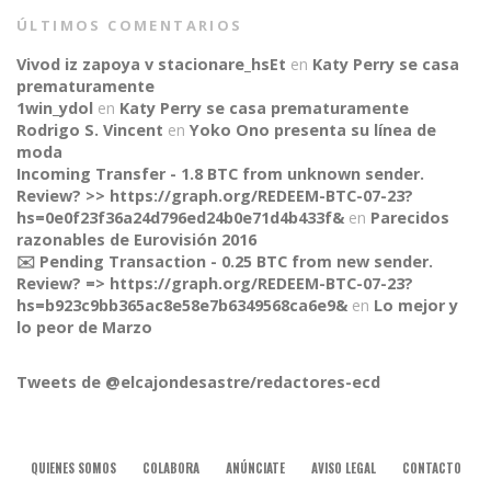
ÚLTIMOS COMENTARIOS
Vivod iz zapoya v stacionare_hsEt
en
Katy Perry se casa
prematuramente
1win_ydol
en
Katy Perry se casa prematuramente
Rodrigo S. Vincent
en
Yoko Ono presenta su línea de
moda
Incoming Transfer - 1.8 BTC from unknown sender.
Review? >> https://graph.org/REDEEM-BTC-07-23?
hs=0e0f23f36a24d796ed24b0e71d4b433f&
en
Parecidos
razonables de Eurovisión 2016
✉️ Pending Transaction - 0.25 BTC from new sender.
Review? => https://graph.org/REDEEM-BTC-07-23?
CONNECT
hs=b923c9bb365ac8e58e7b6349568ca6e9&
en
Lo mejor y
lo peor de Marzo
Tweets de @elcajondesastre/redactores-ecd
QUIENES SOMOS
COLABORA
ANÚNCIATE
AVISO LEGAL
CONTACTO