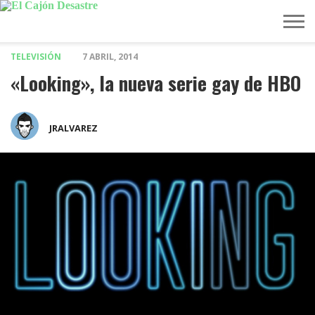
TELEVISIÓN
7 ABRIL, 2014
MÚSICA
TELEVISIÓN
POLÍTICA
ACTUALIDAD
EUROVISIÓN
«Looking», la nueva serie gay de HBO
JRALVAREZ