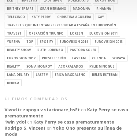
ECD
TRAVESTIS
LADY GAGA
ADRICHARTS
EUROVISION
BRITNEY SPEARS
GRAN HERMANO
MADONNA
RIHANNA
TELECINCO
KATY PERRY
CHRISTINA AGUILERA
GAY
TRAVESTIS QUE INTENTAN REPRESENTAR A ESPAÑA EN EUROVISIÓN
TRAVESTI
OPERACIÓN TRIUNFO
LOREEN
EUROVISION 2011
YURENA
TOP
SPOTIFY
EUROVISION 2014
EUROVISION 2013
REALITY SHOW
RUTH LORENZO
PASTORA SOLER
EUROVISION 2012
PRESELECCIÓN
LAST FM
CHENOA
SORAYA
REALITY
SONIA MONROY
ACORRALADOS
KYLIE MINOGUE
LANA DEL REY
LASTFM
ERICA MAGDALENO
BELÉN ESTEBAN
REBECA
ÚLTIMOS COMENTARIOS
Vivod iz zapoya v stacionare_hsEt
en
Katy Perry se casa
prematuramente
1win_ydol
en
Katy Perry se casa prematuramente
Rodrigo S. Vincent
en
Yoko Ono presenta su línea de
moda