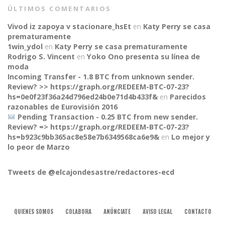
ÚLTIMOS COMENTARIOS
Vivod iz zapoya v stacionare_hsEt
en
Katy Perry se casa
prematuramente
1win_ydol
en
Katy Perry se casa prematuramente
Rodrigo S. Vincent
en
Yoko Ono presenta su línea de
moda
Incoming Transfer - 1.8 BTC from unknown sender.
Review? >> https://graph.org/REDEEM-BTC-07-23?
hs=0e0f23f36a24d796ed24b0e71d4b433f&
en
Parecidos
razonables de Eurovisión 2016
Pending Transaction - 0.25 BTC from new sender.
Review? => https://graph.org/REDEEM-BTC-07-23?
CONNECT
hs=b923c9bb365ac8e58e7b6349568ca6e9&
en
Lo mejor y
lo peor de Marzo
Tweets de @elcajondesastre/redactores-ecd
QUIENES SOMOS
COLABORA
ANÚNCIATE
AVISO LEGAL
CONTACTO