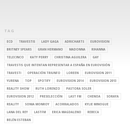
TAG
ECD
TRAVESTIS
LADY GAGA
ADRICHARTS
EUROVISION
BRITNEY SPEARS
GRAN HERMANO
MADONNA
RIHANNA
TELECINCO
KATY PERRY
CHRISTINA AGUILERA
GAY
TRAVESTIS QUE INTENTAN REPRESENTAR A ESPAÑA EN EUROVISIÓN
TRAVESTI
OPERACIÓN TRIUNFO
LOREEN
EUROVISION 2011
YURENA
TOP
SPOTIFY
EUROVISION 2014
EUROVISION 2013
REALITY SHOW
RUTH LORENZO
PASTORA SOLER
EUROVISION 2012
PRESELECCIÓN
LAST FM
CHENOA
SORAYA
REALITY
SONIA MONROY
ACORRALADOS
KYLIE MINOGUE
LANA DEL REY
LASTFM
ERICA MAGDALENO
REBECA
BELÉN ESTEBAN