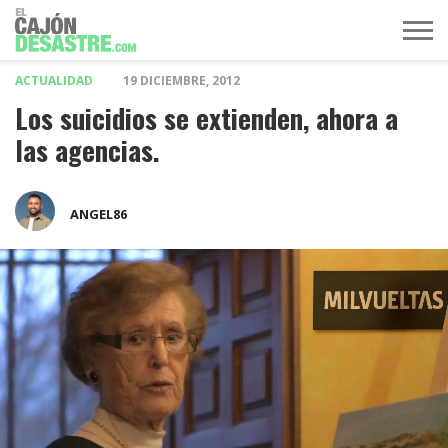
ACTUALIDAD
19 DICIEMBRE, 2012
MÚSICA
TELEVISIÓN
POLÍTICA
ACTUALIDAD
EUROVISIÓN
Los suicidios se extienden, ahora a
las agencias.
ANGEL86