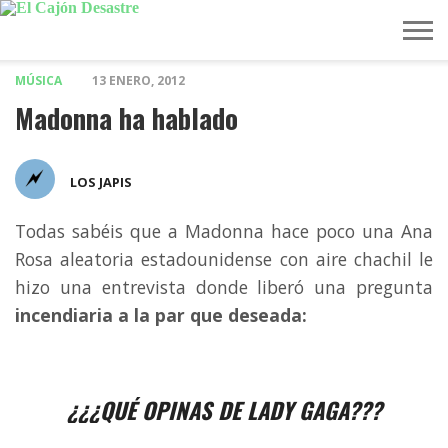
MÚSICA
13 ENERO, 2012
MÚSICA
TELEVISIÓN
POLÍTICA
ACTUALIDAD
EUROVISIÓN
Madonna ha hablado
LOS JAPIS
Todas sabéis que a Madonna hace poco una Ana
Rosa aleatoria estadounidense con aire chachil le
hizo una entrevista donde liberó una pregunta
incendiaria a la par que deseada:
¿¿¿QUÉ OPINAS DE LADY GAGA???