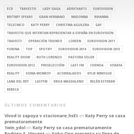
ECD
TRAVESTIS
LADY GAGA
ADRICHARTS
EUROVISION
BRITNEY SPEARS
GRAN HERMANO
MADONNA
RIHANNA
TELECINCO
KATY PERRY
CHRISTINA AGUILERA
GAY
TRAVESTIS QUE INTENTAN REPRESENTAR A ESPAÑA EN EUROVISIÓN
TRAVESTI
OPERACIÓN TRIUNFO
LOREEN
EUROVISION 2011
YURENA
TOP
SPOTIFY
EUROVISION 2014
EUROVISION 2013
REALITY SHOW
RUTH LORENZO
PASTORA SOLER
EUROVISION 2012
PRESELECCIÓN
LAST FM
CHENOA
SORAYA
REALITY
SONIA MONROY
ACORRALADOS
KYLIE MINOGUE
LANA DEL REY
LASTFM
ERICA MAGDALENO
BELÉN ESTEBAN
REBECA
ÚLTIMOS COMENTARIOS
Vivod iz zapoya v stacionare_hsEt
en
Katy Perry se casa
prematuramente
1win_ydol
en
Katy Perry se casa prematuramente
Rodrigo S. Vincent
en
Yoko Ono presenta su línea de