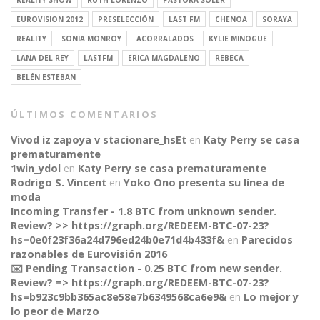
REALITY SHOW
RUTH LORENZO
PASTORA SOLER
EUROVISION 2012
PRESELECCIÓN
LAST FM
CHENOA
SORAYA
REALITY
SONIA MONROY
ACORRALADOS
KYLIE MINOGUE
LANA DEL REY
LASTFM
ERICA MAGDALENO
REBECA
BELÉN ESTEBAN
ÚLTIMOS COMENTARIOS
Vivod iz zapoya v stacionare_hsEt
en
Katy Perry se casa
prematuramente
1win_ydol
en
Katy Perry se casa prematuramente
Rodrigo S. Vincent
en
Yoko Ono presenta su línea de
moda
Incoming Transfer - 1.8 BTC from unknown sender.
Review? >> https://graph.org/REDEEM-BTC-07-23?
hs=0e0f23f36a24d796ed24b0e71d4b433f&
en
Parecidos
razonables de Eurovisión 2016
✉️ Pending Transaction - 0.25 BTC from new sender.
Review? => https://graph.org/REDEEM-BTC-07-23?
CONNECT
hs=b923c9bb365ac8e58e7b6349568ca6e9&
en
Lo mejor y
lo peor de Marzo