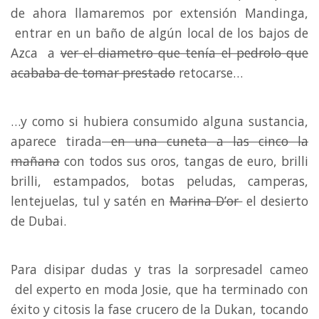
de ahora llamaremos por extensión Mandinga,
entrar en un baño de algún local de los bajos de
Azca a
ver el diametro que tenía el pedrolo que
acababa de tomar prestado
retocarse…
…y como si hubiera consumido alguna sustancia,
aparece tirada
en una cuneta a las cinco la
mañana
con todos sus oros, tangas de euro, brilli
brilli, estampados, botas peludas, camperas,
lentejuelas, tul y satén en
Marina D’or
el desierto
de Dubai.
Para disipar dudas y tras la sorpresadel cameo
del experto en moda Josie, que ha terminado con
éxito y citosis la fase crucero de la Dukan, tocando