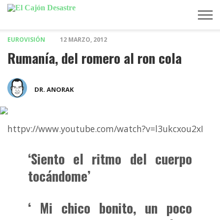
EUROVISIÓN
12 MARZO, 2012
MÚSICA
TELEVISIÓN
POLÍTICA
ACTUALIDAD
EUROVISIÓN
Rumanía, del romero al ron cola
DR. ANORAK
httpv://www.youtube.com/watch?v=l3ukcxou2xI
‘Siento el ritmo del cuerpo
tocándome’
‘ Mi chico bonito, un poco