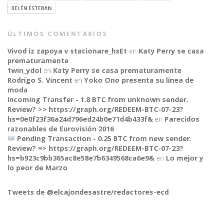
BELÉN ESTEBAN
ÚLTIMOS COMENTARIOS
Vivod iz zapoya v stacionare_hsEt
en
Katy Perry se casa
prematuramente
1win_ydol
en
Katy Perry se casa prematuramente
Rodrigo S. Vincent
en
Yoko Ono presenta su línea de
moda
Incoming Transfer - 1.8 BTC from unknown sender.
Review? >> https://graph.org/REDEEM-BTC-07-23?
hs=0e0f23f36a24d796ed24b0e71d4b433f&
en
Parecidos
razonables de Eurovisión 2016
Pending Transaction - 0.25 BTC from new sender.
Review? => https://graph.org/REDEEM-BTC-07-23?
CONNECT
hs=b923c9bb365ac8e58e7b6349568ca6e9&
en
Lo mejor y
lo peor de Marzo
Tweets de @elcajondesastre/redactores-ecd