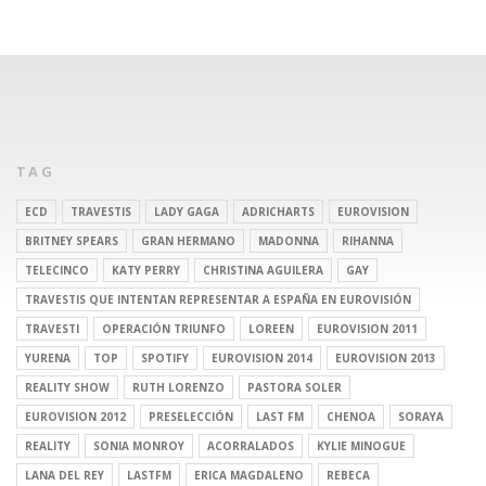
TAG
ECD
TRAVESTIS
LADY GAGA
ADRICHARTS
EUROVISION
BRITNEY SPEARS
GRAN HERMANO
MADONNA
RIHANNA
TELECINCO
KATY PERRY
CHRISTINA AGUILERA
GAY
TRAVESTIS QUE INTENTAN REPRESENTAR A ESPAÑA EN EUROVISIÓN
TRAVESTI
OPERACIÓN TRIUNFO
LOREEN
EUROVISION 2011
YURENA
TOP
SPOTIFY
EUROVISION 2014
EUROVISION 2013
REALITY SHOW
RUTH LORENZO
PASTORA SOLER
EUROVISION 2012
PRESELECCIÓN
LAST FM
CHENOA
SORAYA
REALITY
SONIA MONROY
ACORRALADOS
KYLIE MINOGUE
LANA DEL REY
LASTFM
ERICA MAGDALENO
REBECA