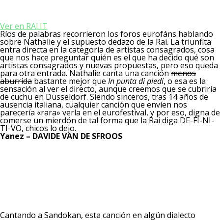
Ver en RAI.IT
Ríos de palabras recorrieron los foros eurofáns hablando
sobre Nathalie y el supuesto dedazo de la Rai. La triunfita
entra directa en la categoría de artistas consagrados, cosa
que nos hace preguntar quién es el que ha decido qué son
artistas consagrados y nuevas propuestas, pero eso queda
para otra entrada. Nathalie canta una canción
menos
aburrida
bastante mejor que
In punta di piedi
, o esa es la
sensación al ver el directo, aunque creemos que se cubriría
de cuchu en Düsseldorf. Siendo sinceros, tras 14 años de
ausencia italiana, cualquier canción que envíen nos
parecería «rara» verla en el eurofestival, y por eso, digna de
comerse un mierdón de tal forma que la Rai diga DE-FI-NI-
TI-VO, chicos lo dejo.
Yanez – DAVIDE VAN DE SFROOS
Cantando a Sandokan, esta canción en algún dialecto