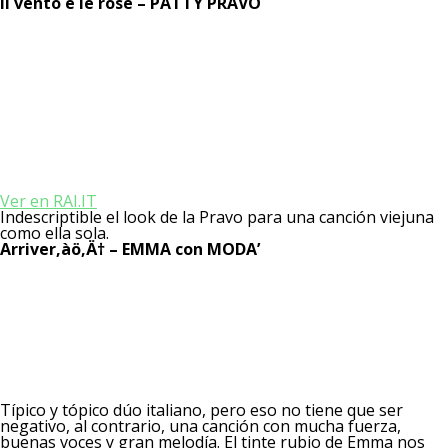
Il vento e le rose – PATTY PRAVO
Ver en RAI.IT
Indescriptible el look de la Pravo para una canción viejuna
como ella sola.
Arriver‚àö‚Ä† – EMMA con MODA’
Típico y tópico dúo italiano, pero eso no tiene que ser
negativo, al contrario, una canción con mucha fuerza,
buenas voces y gran melodía. El tinte rubio de Emma nos