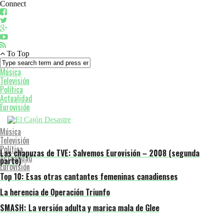
Connect
To Top
Música
Televisión
Política
Actualidad
Eurovisión
Música
Televisión
Política
Las chapuzas de TVE: Salvemos Eurovisión – 2008 (segunda
Actualidad
parte)
Eurovisión
Top 10: Esas otras cantantes femeninas canadienses
La herencia de Operación Triunfo
SMASH: La versión adulta y marica mala de Glee