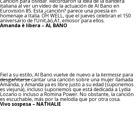
Canción para olvidar. Recordaron la idea de la bandera
italiana al ver un vídeo de la actuación de Al Bano en
Eurovisión 85. Esta ¿canción? parece una poesía en
homenaje a Italia. OH WELL, que el jueves celebran el 150
aniversario de l’Unit‚àö‚Ä†, emosor para ellos.
Amanda è libera – AL BANO
Fiel a su estilo, Al Bano vuelve de nuevo a la
kermesse
para
desgañitarse
cantar una canción sobre una mujer llamada
Amanda, y Amanda ya es libre justo a su edad (suponemos
es viejuna), incluso suponemos que está dedicada a Lydia
Lozano o incluso a Romina Power. No obstante, la canción
es escuchable, más por la melodía que por otra cosa.
Vivo sospesa – NATHALIE