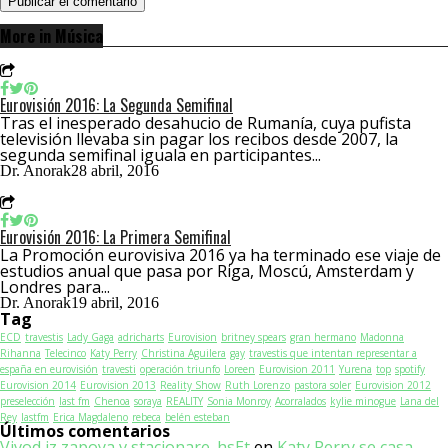
More in Música
Eurovisión 2016: La Segunda Semifinal
Tras el inesperado desahucio de Rumanía, cuya pufista
televisión llevaba sin pagar los recibos desde 2007, la
segunda semifinal iguala en participantes...
Dr. Anorak
28 abril, 2016
Eurovisión 2016: La Primera Semifinal
La Promoción eurovisiva 2016 ya ha terminado ese viaje de
estudios anual que pasa por Riga, Moscú, Amsterdam y
Londres para...
Dr. Anorak
19 abril, 2016
Tag
ECD
travestis
Lady Gaga
adricharts
Eurovision
britney spears
gran hermano
Madonna
Rihanna
Telecinco
Katy Perry
Christina Aguilera
gay
travestis que intentan representar a
españa en eurovisión
travesti
operación triunfo
Loreen
Eurovision 2011
Yurena
top
spotify
Eurovision 2014
Eurovision 2013
Reality Show
Ruth Lorenzo
pastora soler
Eurovision 2012
preselección
last fm
Chenoa
soraya
REALITY
Sonia Monroy
Acorralados
kylie minogue
Lana del
Rey
lastfm
Erica Magdaleno
rebeca
belén esteban
Últimos comentarios
Vivod iz zapoya v stacionare_hsEt
en
Katy Perry se casa