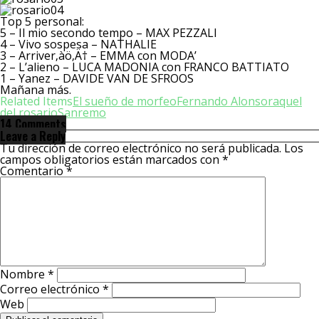
Top 5 personal:
5 – Il mio secondo tempo – MAX PEZZALI
4 – Vivo sospesa – NATHALIE
3 – Arriver‚àö‚Ä† – EMMA con MODA’
2 – L’alieno – LUCA MADONIA con FRANCO BATTIATO
1 – Yanez – DAVIDE VAN DE SFROOS
Mañana más.
Related Items
El sueño de morfeo
Fernando Alonso
raquel
del rosario
Sanremo
14 Comments
Leave a Reply
Tu dirección de correo electrónico no será publicada.
Los
campos obligatorios están marcados con
*
Comentario
*
Nombre
*
Correo electrónico
*
Web