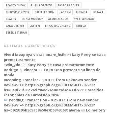
REALITY SHOW
RUTH LORENZO
PASTORA SOLER
EUROVISION 2012
PRESELECCIÓN
LAST FM
CHENOA
SORAYA
REALITY
SONIA MONROY
ACORRALADOS
KYLIE MINOGUE
LANA DEL REY
LASTFM
ERICA MAGDALENO
REBECA
BELÉN ESTEBAN
ÚLTIMOS COMENTARIOS
Vivod iz zapoya v stacionare_hsEt
en
Katy Perry se casa
prematuramente
1win_ydol
en
Katy Perry se casa prematuramente
Rodrigo S. Vincent
en
Yoko Ono presenta su línea de
moda
Incoming Transfer - 1.8 BTC from unknown sender.
Review? >> https://graph.org/REDEEM-BTC-07-23?
hs=0e0f23f36a24d796ed24b0e71d4b433f&
en
Parecidos
razonables de Eurovisión 2016
Pending Transaction - 0.25 BTC from new sender.
Review? => https://graph.org/REDEEM-BTC-07-23?
hs=b923c9bb365ac8e58e7b6349568ca6e9&
en
Lo mejor y
CONNECT