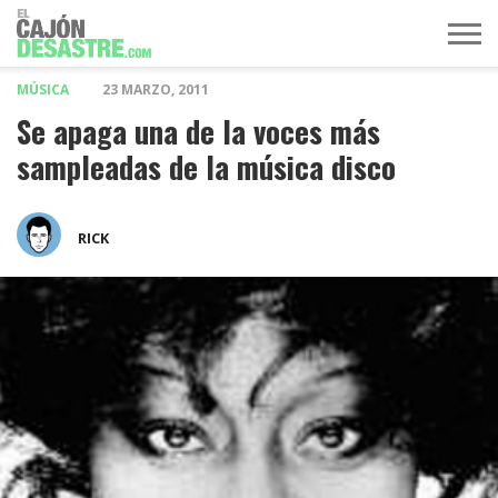
MÚSICA
23 MARZO, 2011
MÚSICA
TELEVISIÓN
POLÍTICA
ACTUALIDAD
EUROVISIÓN
Se apaga una de la voces más
sampleadas de la música disco
RICK