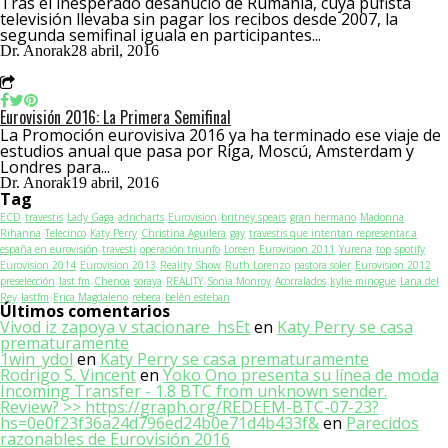
Tras el inesperado desahucio de Rumanía, cuya pufista
televisión llevaba sin pagar los recibos desde 2007, la
segunda semifinal iguala en participantes...
Dr. Anorak
28 abril, 2016
Eurovisión 2016: La Primera Semifinal
La Promoción eurovisiva 2016 ya ha terminado ese viaje de
estudios anual que pasa por Riga, Moscú, Amsterdam y
Londres para...
Dr. Anorak
19 abril, 2016
Tag
ECD
travestis
Lady Gaga
adricharts
Eurovision
britney spears
gran hermano
Madonna
Rihanna
Telecinco
Katy Perry
Christina Aguilera
gay
travestis que intentan representar a
españa en eurovisión
travesti
operación triunfo
Loreen
Eurovision 2011
Yurena
top
spotify
Eurovision 2014
Eurovision 2013
Reality Show
Ruth Lorenzo
pastora soler
Eurovision 2012
preselección
last fm
Chenoa
soraya
REALITY
Sonia Monroy
Acorralados
kylie minogue
Lana del
Rey
lastfm
Erica Magdaleno
rebeca
belén esteban
Últimos comentarios
Vivod iz zapoya v stacionare_hsEt
en
Katy Perry se casa
prematuramente
1win_ydol
en
Katy Perry se casa prematuramente
Rodrigo S. Vincent
en
Yoko Ono presenta su línea de moda
Incoming Transfer - 1.8 BTC from unknown sender.
Review? >> https://graph.org/REDEEM-BTC-07-23?
hs=0e0f23f36a24d796ed24b0e71d4b433f&
en
Parecidos
razonables de Eurovisión 2016