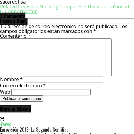
sacerdotisa.
Related Items
loca
Nothing Compares 2 U
psiquiatra
Sinéad
O'Connor
twitter
3 Comments
Leave a Reply
Tu dirección de correo electrónico no será publicada.
Los
campos obligatorios están marcados con
*
Comentario
*
Nombre
*
Correo electrónico
*
Web
More in Música
Eurovisión 2016: La Segunda Semifinal