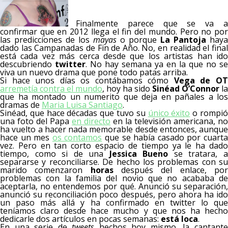
Finalmente parece que se va a
confirmar que en 2012 llega el fin del mundo. Pero no por
las predicciones de los
mayas
o porque
La Pantoja
haya
dado las Campanadas de Fin de Año. No, en realidad el final
está cada vez más cerca desde que los artistas han ido
descubriendo
twitter
. No hay semana ya en la que no se
viva un nuevo drama que pone todo patas arriba.
Si hace unos días os contábamos cómo
Vega de O
arremetía contra el mundo
, hoy ha sido
Sinéad O’Connor
la
que ha montado un numerito que deja en pañales a los
dramas de
Maria Luisa Santiago
.
Sinéad, que hace décadas que tuvo su
único éxito
o rompi
una foto del Papa
en directo
en la televisión americana, no
ha vuelto a hacer nada memorable desde entonces, aunque
hace un mes
os contamos
que se había casado por cuart
vez. Pero en tan corto espacio de tiempo ya le ha dado
tiempo, como si de una
Jessica Bueno
se tratara, 
separarse y reconciliarse. De hecho los problemas con su
marido comenzaron
horas
después del enlace, po
problemas con la familia del novio que no acababa de
aceptarla, no entendemos por qué. Anunció su separación,
anunció su reconciliación poco después, pero ahora ha ido
un paso más allá y ha confirmado en twitter lo que
teníamos claro desde hace mucho y que nos ha hecho
dedicarle dos artículos en pocas semanas:
está loca
.
En una serie de
tweets
hechos hoy mismo, la cantant