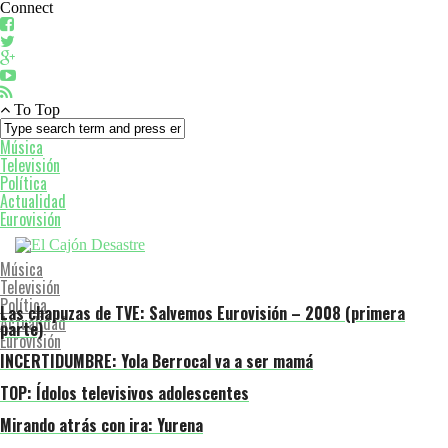
Connect
To Top
Música
Televisión
Política
Actualidad
Eurovisión
Música
Televisión
Política
Las chapuzas de TVE: Salvemos Eurovisión – 2008 (primera
Actualidad
parte)
Eurovisión
INCERTIDUMBRE: Yola Berrocal va a ser mamá
TOP: Ídolos televisivos adolescentes
Mirando atrás con ira: Yurena