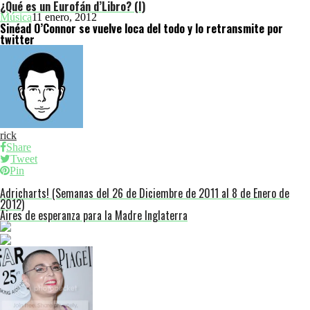
¿Qué es un Eurofán d’Libro? (I)
Música
11 enero, 2012
Sinéad O’Connor se vuelve loca del todo y lo retransmite por
twitter
rick
Share
Tweet
Pin
Adricharts! (Semanas del 26 de Diciembre de 2011 al 8 de Enero de
2012)
Aires de esperanza para la Madre Inglaterra