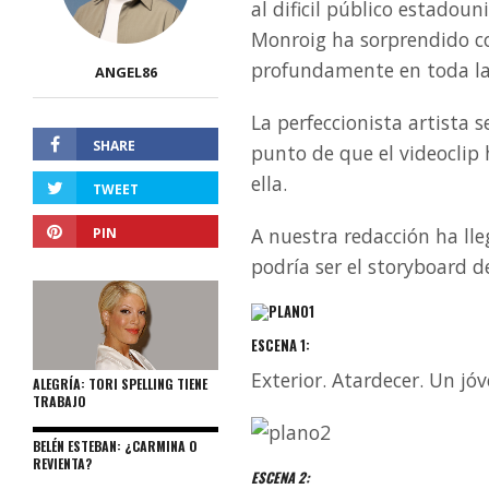
al dificil público estadoun
Monroig ha sorprendido c
profundamente en toda la
ANGEL86
La perfeccionista artista 
SHARE
punto de que el videoclip 
ella.
TWEET
A nuestra redacción ha ll
PIN
podría ser el storyboard 
ESCENA 1:
Exterior. Atardecer. Un j
ALEGRÍA: TORI SPELLING TIENE
TRABAJO
BELÉN ESTEBAN: ¿CARMINA O
REVIENTA?
ESCENA 2: