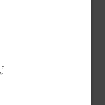
, e
le