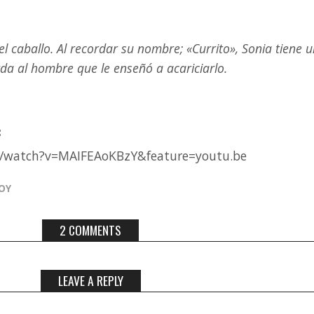
el caballo. Al recordar su nombre; «Currito», Sonia tiene 
rda al hombre que le enseñó a acariciarlo.
:
m/watch?v=MAIFEAoKBzY&feature=youtu.be
OY
2 COMMENTS
LEAVE A REPLY