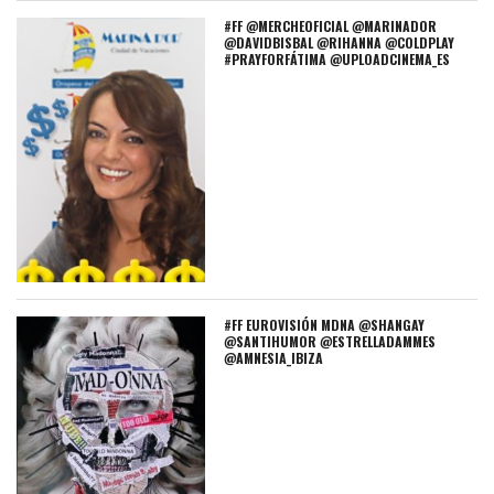
#FF @MERCHEOFICIAL @MARINADOR
@DAVIDBISBAL @RIHANNA @COLDPLAY
#PRAYFORFÁTIMA @UPLOADCINEMA_ES
#FF EUROVISIÓN MDNA @SHANGAY
@SANTIHUMOR @ESTRELLADAMMES
@AMNESIA_IBIZA