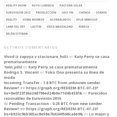
REALITY SHOW
RUTH LORENZO
PASTORA SOLER
EUROVISION 2012
PRESELECCIÓN
LAST FM
CHENOA
SORAYA
REALITY
SONIA MONROY
ACORRALADOS
KYLIE MINOGUE
LANA DEL REY
LASTFM
ERICA MAGDALENO
REBECA
BELÉN ESTEBAN
ÚLTIMOS COMENTARIOS
Vivod iz zapoya v stacionare_hsEt
en
Katy Perry se casa
prematuramente
1win_ydol
en
Katy Perry se casa prematuramente
Rodrigo S. Vincent
en
Yoko Ono presenta su línea de
moda
Incoming Transfer - 1.8 BTC from unknown sender.
Review? >> https://graph.org/REDEEM-BTC-07-23?
hs=0e0f23f36a24d796ed24b0e71d4b433f&
en
Parecidos
razonables de Eurovisión 2016
Pending Transaction - 0.25 BTC from new sender.
Review? => https://graph.org/REDEEM-BTC-07-23?
CONNECT
hs=b923c9bb365ac8e58e7b6349568ca6e9&
en
Lo mejor y