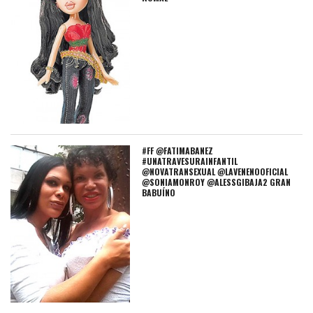
#FF @FATIMABANEZ
#UNATRAVESURAINFANTIL
@NOVATRANSEXUAL @LAVENENOOFICIAL
@SONIAMONROY @ALESSGIBAJA2 GRAN
BABUÍNO