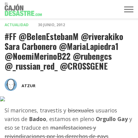
ACTUALIDAD
30 JUNIO, 2012
MÚSICA
TELEVISIÓN
POLÍTICA
ACTUALIDAD
EUROVISIÓN
#FF @BelenEstebanM @riverakiko
Sara Carbonero @MariaLapiedra1
@NoemiMerinoB22 @rubengcs
@_russian_red_ @CROSSGENE
ATZUR
Sí maricones, travestis y
bisexuales
usuarios
varios de
Badoo
, estamos en pleno
Orgullo Gay
y
eso se traduce en
manifestaciones y
reivindicaciones por los derechos de gays