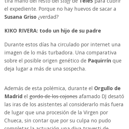
tira mano del resto del
staff
de
Tele5
para cubrir
el expediente. Porque no hay huevos de sacar a
Susana Griso
¿verdad?
KIKO RIVERA: todo un hijo de su padre
Durante estos días ha circulado por internet una
imagen de lo más turbadora. Una comparativa
sobre el posible origen genético de
Paquirrín
que
deja lugar a más de una sospecha.
Además de esta polémica, durante el
Orgullo de
Madrid
el
gordo de los cojones
afamado DJ desató
las iras de los asistentes al considerarlo más fuera
de lugar que una procesión de la Virgen por
Chueca, sin contar que por su culpa no pudo
completar la actuación una diva travesti de