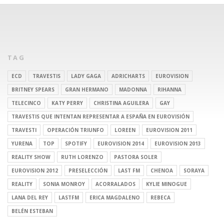
TAG
ECD
TRAVESTIS
LADY GAGA
ADRICHARTS
EUROVISION
BRITNEY SPEARS
GRAN HERMANO
MADONNA
RIHANNA
TELECINCO
KATY PERRY
CHRISTINA AGUILERA
GAY
TRAVESTIS QUE INTENTAN REPRESENTAR A ESPAÑA EN EUROVISIÓN
TRAVESTI
OPERACIÓN TRIUNFO
LOREEN
EUROVISION 2011
YURENA
TOP
SPOTIFY
EUROVISION 2014
EUROVISION 2013
REALITY SHOW
RUTH LORENZO
PASTORA SOLER
EUROVISION 2012
PRESELECCIÓN
LAST FM
CHENOA
SORAYA
REALITY
SONIA MONROY
ACORRALADOS
KYLIE MINOGUE
LANA DEL REY
LASTFM
ERICA MAGDALENO
REBECA
BELÉN ESTEBAN