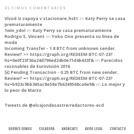
ÚLTIMOS COMENTARIOS
Vivod iz zapoya v stacionare_hsEt
en
Katy Perry se casa
prematuramente
1win_ydol
en
Katy Perry se casa prematuramente
Rodrigo S. Vincent
en
Yoko Ono presenta su línea de
moda
Incoming Transfer - 1.8 BTC from unknown sender.
Review? >> https://graph.org/REDEEM-BTC-07-23?
hs=0e0f23f36a24d796ed24b0e71d4b433f&
en
Parecidos
razonables de Eurovisión 2016
✉️ Pending Transaction - 0.25 BTC from new sender.
Review? => https://graph.org/REDEEM-BTC-07-23?
CONNECT
hs=b923c9bb365ac8e58e7b6349568ca6e9&
en
Lo mejor y
lo peor de Marzo
Tweets de @elcajondesastre/redactores-ecd
QUIENES SOMOS
COLABORA
ANÚNCIATE
AVISO LEGAL
CONTACTO