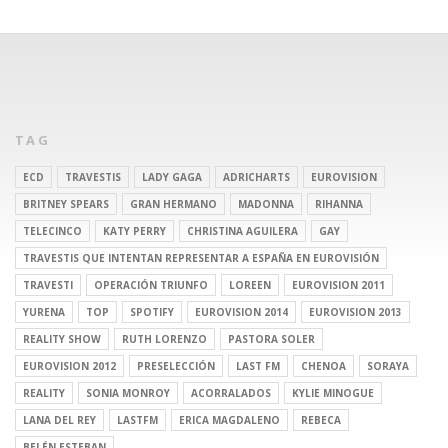
TAG
ECD
TRAVESTIS
LADY GAGA
ADRICHARTS
EUROVISION
BRITNEY SPEARS
GRAN HERMANO
MADONNA
RIHANNA
TELECINCO
KATY PERRY
CHRISTINA AGUILERA
GAY
TRAVESTIS QUE INTENTAN REPRESENTAR A ESPAÑA EN EUROVISIÓN
TRAVESTI
OPERACIÓN TRIUNFO
LOREEN
EUROVISION 2011
YURENA
TOP
SPOTIFY
EUROVISION 2014
EUROVISION 2013
REALITY SHOW
RUTH LORENZO
PASTORA SOLER
EUROVISION 2012
PRESELECCIÓN
LAST FM
CHENOA
SORAYA
REALITY
SONIA MONROY
ACORRALADOS
KYLIE MINOGUE
LANA DEL REY
LASTFM
ERICA MAGDALENO
REBECA
BELÉN ESTEBAN