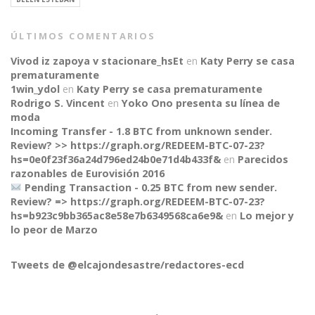
ÚLTIMOS COMENTARIOS
Vivod iz zapoya v stacionare_hsEt
en
Katy Perry se casa
prematuramente
1win_ydol
en
Katy Perry se casa prematuramente
Rodrigo S. Vincent
en
Yoko Ono presenta su línea de
moda
Incoming Transfer - 1.8 BTC from unknown sender.
Review? >> https://graph.org/REDEEM-BTC-07-23?
hs=0e0f23f36a24d796ed24b0e71d4b433f&
en
Parecidos
razonables de Eurovisión 2016
Pending Transaction - 0.25 BTC from new sender.
Review? => https://graph.org/REDEEM-BTC-07-23?
hs=b923c9bb365ac8e58e7b6349568ca6e9&
en
Lo mejor y
CONNECT
lo peor de Marzo
Tweets de @elcajondesastre/redactores-ecd