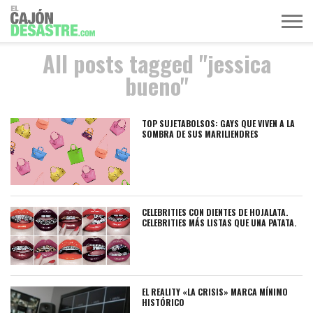
All posts tagged "jessica
MÚSICA
TELEVISIÓN
POLÍTICA
ACTUALIDAD
EUROVISIÓN
bueno"
TOP SUJETABOLSOS: GAYS QUE VIVEN A LA
SOMBRA DE SUS MARILIENDRES
CELEBRITIES CON DIENTES DE HOJALATA.
CELEBRITIES MÁS LISTAS QUE UNA PATATA.
EL REALITY «LA CRISIS» MARCA MÍNIMO
HISTÓRICO