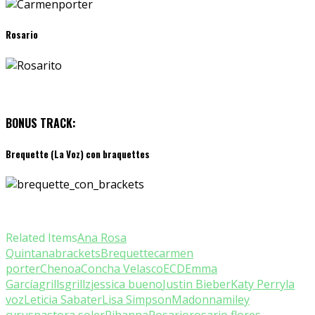
Rosario
BONUS TRACK:
Brequette (La Voz) con braquettes
Related Items
Ana Rosa
Quintana
brackets
Brequette
carmen
porter
Chenoa
Concha Velasco
ECD
Emma
García
grills
grillz
jessica bueno
Justin Bieber
Katy Perry
la
voz
Leticia Sabater
Lisa Simpson
Madonna
miley