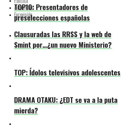
Política
TOP10: Presentadores de
Actualidad
Eurovisión
preselecciones españolas
Clausuradas las RRSS y la web de
Smint por…¿un nuevo Ministerio?
TOP: Ídolos televisivos adolescentes
DRAMA OTAKU: ¿EDT se va a la puta
mierda?