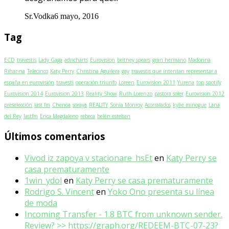
Sr.Vodka
6 mayo, 2016
Tag
ECD
travestis
Lady Gaga
adricharts
Eurovision
britney spears
gran hermano
Madonna
Rihanna
Telecinco
Katy Perry
Christina Aguilera
gay
travestis que intentan representar a
españa en eurovisión
travesti
operación triunfo
Loreen
Eurovision 2011
Yurena
top
spotify
Eurovision 2014
Eurovision 2013
Reality Show
Ruth Lorenzo
pastora soler
Eurovision 2012
preselección
last fm
Chenoa
soraya
REALITY
Sonia Monroy
Acorralados
kylie minogue
Lana
del Rey
lastfm
Erica Magdaleno
rebeca
belén esteban
Últimos comentarios
Vivod iz zapoya v stacionare_hsEt
en
Katy Perry se
casa prematuramente
1win_ydol
en
Katy Perry se casa prematuramente
Rodrigo S. Vincent
en
Yoko Ono presenta su línea
de moda
Incoming Transfer - 1.8 BTC from unknown sender.
Review? >> https://graph.org/REDEEM-BTC-07-23?