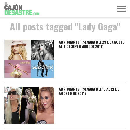
All posts tagged "Lady Gaga"
MÚSICA
TELEVISIÓN
POLÍTICA
ACTUALIDAD
EUROVISIÓN
ADRICHARTS! (SEMANA DEL 25 DE AGOSTO
AL 4 DE SEPTIEMBRE DE 2011)
ADRICHARTS! (SEMANA DEL 15 AL 21 DE
AGOSTO DE 2011)