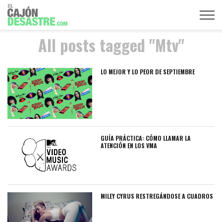
All posts tagged "Mtv"
MÚSICA
TELEVISIÓN
POLÍTICA
ACTUALIDAD
EUROVISIÓN
LO MEJOR Y LO PEOR DE SEPTIEMBRE
GUÍA PRÁCTICA: CÓMO LLAMAR LA
ATENCIÓN EN LOS VMA
MILEY CYRUS RESTREGÁNDOSE A CUADROS