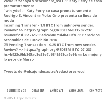
Vivod iz zapoya v stacionare_hsEt
en
Katy Perry se casa
prematuramente
1win_ydol
en
Katy Perry se casa prematuramente
Rodrigo S. Vincent
en
Yoko Ono presenta su línea de
moda
Incoming Transfer - 1.8 BTC from unknown sender.
Review? >> https://graph.org/REDEEM-BTC-07-23?
hs=0e0f23f36a24d796ed24b0e71d4b433f&
en
Parecidos
razonables de Eurovisión 2016
✉️ Pending Transaction - 0.25 BTC from new sender.
Review? => https://graph.org/REDEEM-BTC-07-23?
hs=b923c9bb365ac8e58e7b6349568ca6e9&
en
Lo mejor y
CONNECT
lo peor de Marzo
Tweets de @elcajondesastre/redactores-ecd
QUIENES SOMOS
COLABORA
ANÚNCIATE
AVISO LEGAL
CONTACTO
© 2015, El Cajón Desastre.