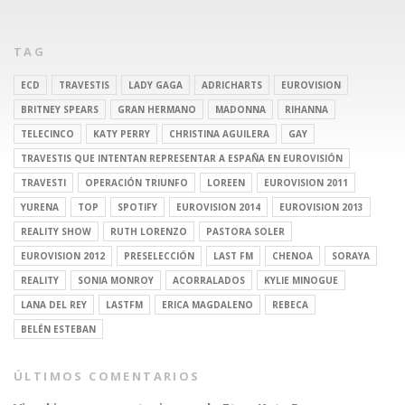
TAG
ECD
TRAVESTIS
LADY GAGA
ADRICHARTS
EUROVISION
BRITNEY SPEARS
GRAN HERMANO
MADONNA
RIHANNA
TELECINCO
KATY PERRY
CHRISTINA AGUILERA
GAY
TRAVESTIS QUE INTENTAN REPRESENTAR A ESPAÑA EN EUROVISIÓN
TRAVESTI
OPERACIÓN TRIUNFO
LOREEN
EUROVISION 2011
YURENA
TOP
SPOTIFY
EUROVISION 2014
EUROVISION 2013
REALITY SHOW
RUTH LORENZO
PASTORA SOLER
EUROVISION 2012
PRESELECCIÓN
LAST FM
CHENOA
SORAYA
REALITY
SONIA MONROY
ACORRALADOS
KYLIE MINOGUE
LANA DEL REY
LASTFM
ERICA MAGDALENO
REBECA
BELÉN ESTEBAN
ÚLTIMOS COMENTARIOS