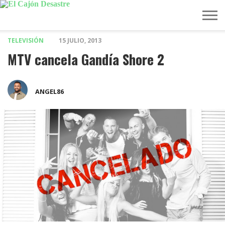
TELEVISIÓN
15 JULIO, 2013
MÚSICA
TELEVISIÓN
POLÍTICA
ACTUALIDAD
EUROVISIÓN
MTV cancela Gandía Shore 2
ANGEL86