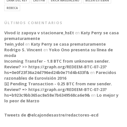
LANA DEL REY
LASTFM
ERICA MAGDALENO
BELÉN ESTEBAN
REBECA
ÚLTIMOS COMENTARIOS
Vivod iz zapoya v stacionare_hsEt
en
Katy Perry se casa
prematuramente
1win_ydol
en
Katy Perry se casa prematuramente
Rodrigo S. Vincent
en
Yoko Ono presenta su línea de
moda
Incoming Transfer - 1.8 BTC from unknown sender.
Review? >> https://graph.org/REDEEM-BTC-07-23?
hs=0e0f23f36a24d796ed24b0e71d4b433f&
en
Parecidos
razonables de Eurovisión 2016
✉️ Pending Transaction - 0.25 BTC from new sender.
Review? => https://graph.org/REDEEM-BTC-07-23?
CONNECT
hs=b923c9bb365ac8e58e7b6349568ca6e9&
en
Lo mejor y
lo peor de Marzo
Tweets de @elcajondesastre/redactores-ecd