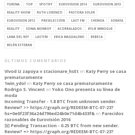
YURENA
TOP
SPOTIFY
EUROVISION 2014
EUROVISION 2013
REALITY SHOW
RUTH LORENZO
PASTORA SOLER
EUROVISION 2012
PRESELECCIÓN
LAST FM
CHENOA
SORAYA
REALITY
SONIA MONROY
ACORRALADOS
KYLIE MINOGUE
LANA DEL REY
LASTFM
ERICA MAGDALENO
REBECA
BELÉN ESTEBAN
ÚLTIMOS COMENTARIOS
Vivod iz zapoya v stacionare_hsEt
en
Katy Perry se casa
prematuramente
1win_ydol
en
Katy Perry se casa prematuramente
Rodrigo S. Vincent
en
Yoko Ono presenta su línea de
moda
Incoming Transfer - 1.8 BTC from unknown sender.
Review? >> https://graph.org/REDEEM-BTC-07-23?
hs=0e0f23f36a24d796ed24b0e71d4b433f&
en
Parecidos
razonables de Eurovisión 2016
✉️ Pending Transaction - 0.25 BTC from new sender.
Review? => https://graph.org/REDEEM-BTC-07-23?