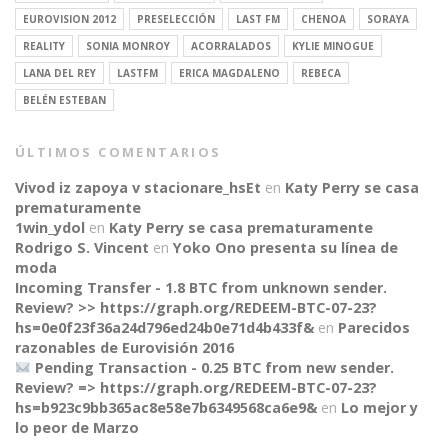
EUROVISION 2012
PRESELECCIÓN
LAST FM
CHENOA
SORAYA
REALITY
SONIA MONROY
ACORRALADOS
KYLIE MINOGUE
LANA DEL REY
LASTFM
ERICA MAGDALENO
REBECA
BELÉN ESTEBAN
ÚLTIMOS COMENTARIOS
Vivod iz zapoya v stacionare_hsEt
en
Katy Perry se casa
prematuramente
1win_ydol
en
Katy Perry se casa prematuramente
Rodrigo S. Vincent
en
Yoko Ono presenta su línea de
moda
Incoming Transfer - 1.8 BTC from unknown sender.
Review? >> https://graph.org/REDEEM-BTC-07-23?
hs=0e0f23f36a24d796ed24b0e71d4b433f&
en
Parecidos
razonables de Eurovisión 2016
Pending Transaction - 0.25 BTC from new sender.
Review? => https://graph.org/REDEEM-BTC-07-23?
CONNECT
hs=b923c9bb365ac8e58e7b6349568ca6e9&
en
Lo mejor y
lo peor de Marzo